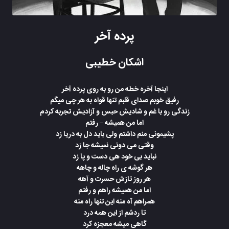
پرده آخر
اشکان خطیبی
اینجا آخره خطه من رو به روی پرده آخر
رفیق خوبم صدای قلبم تنها قواه به هر چی میگم
زندگی رو با غم و شادیش حبس و آزادیش تجربه کردم
اما من همیشه – رفتم
پشیمونی منم داشتم ولی باید دل به دریا زد
وقتی می دونی نمیشه جا زد
نباید بی خود هی دست و پا زد
هر گوشه ی راه چاله و چاهه
هر روز تازش حسرت و آهه
اما من همیشه راهم و رفتم
همراهم آه منه این تنها راه منه
تا ردشم از این همه درد
گاهی میشه معجزه کرد