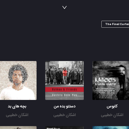
تنها با این سایه ی سرد
راهم و رفتم
از عشق از گریه و خنده تنهایی میشه سهم بازنده
انگار از رویا از این سکوت از صدا
The Final Curta
چیزی نمی دونی تو هم با من نمی مونی
تنها بودم اما راهم و رفتم
این چمدون خالی از خاطره ی این همه راه
راهی که ویرون شدن اینچمدون قلب منه
من که فقط تا ته خط راهم رو رفتم
کابوس
دستتو بده من
بچه های بد
اشکان خطیبی
اشکان خطیبی
اشکان خطیبی