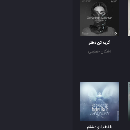
گریه کن دختر
اشکان خطیبی
فقط با تو عشقم