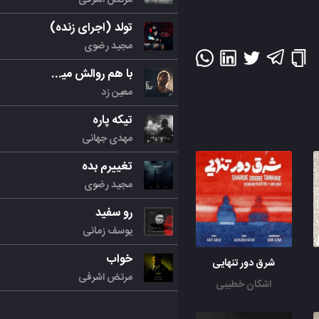
تولد (اجرای زنده)
مجید رضوی
با هم روالش میکنیم
معین زد
تیکه پاره
مهدی جهانی
تغییرم بده
مجید رضوی
رو سفید
یوسف زمانی
خواب
شرق دور تنهایی
مرتض اشرفی
اشکان خطیبی