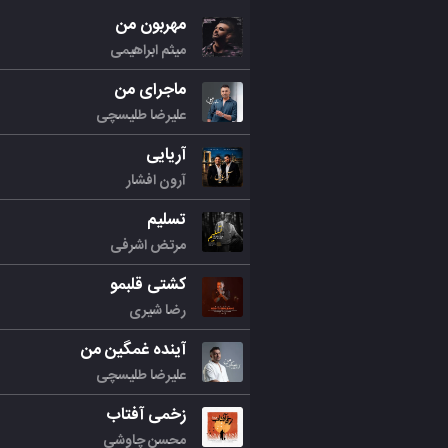
مهربون من
میثم ابراهیمی
ماجرای من
علیرضا طلیسچی
آریایی
آرون افشار
تسلیم
مرتض اشرفی
کشتی قلبمو
رضا شیری
آینده غمگین من
علیرضا طلیسچی
زخمی آفتاب
محسن چاوشی