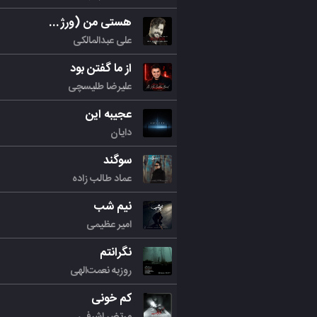
هستی من (ورژن جدید)
علی عبدالمالکی
از ما گفتن بود
علیرضا طلیسچی
عجیبه این
دایان
سوگند
عماد طالب زاده
نیم شب
امیر عظیمی
نگرانتم
روزبه نعمت‌الهی
کم خونی
مرتض اشرفی