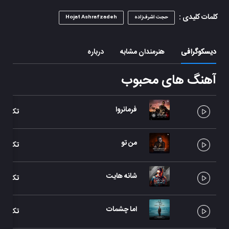
کلمات کلیدی :
حجت اشرف‌زاده
Hojat Ashrafzadeh
دیسکوگرافی
هنرمندان مشابه
درباره
آهنگ های محبوب
فرمانروا
تک آهن
من تو
تک آهن
شانه هایت
تک آهن
اما چشمات
تک آهن