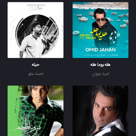
هله یوما هله
حیله
امید جهان
احمد سلو