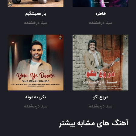
خاطره
یار همیشگیم
سینا درخشنده
سینا درخشنده
دروغ نگو
یکی یه دونه
سینا درخشنده
سینا درخشنده
آهنگ های مشابه بیشتر