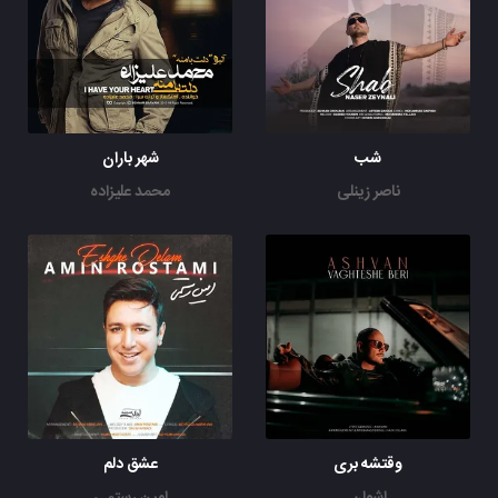
شب
شهر باران
ناصر زینلی
محمد علیزاده
وقتشه بری
عشق دلم