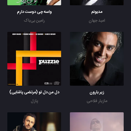
مدیونم
واسه چی دوست دارم
امید جهان
رامین بی‌باک
زیر بارون
دل من دل تو (مرتضی پاشایی)
مازیار فلاحی
پازل