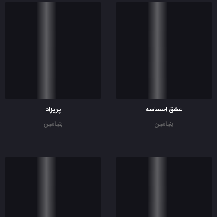
عشق احساسه
پریزاد
بنیامین
بنیامین