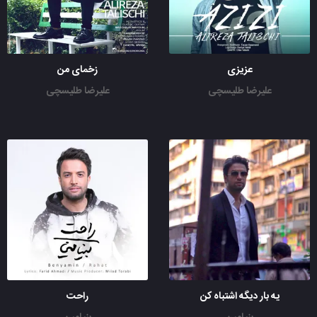
عزیزی
زخمای من
علیرضا طلیسچی
علیرضا طلیسچی
یه بار دیگه اشتباه کن
راحت