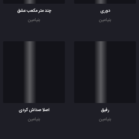
دوری
چند متر مکعب عشق
بنیامین
بنیامین
رفیق
اصلا صداش کردی
بنیامین
بنیامین