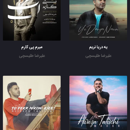
یه دریا نریم
میرم پی کارم
علیرضا طلیسچی
علیرضا طلیسچی