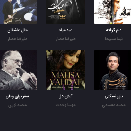
دلم گرفته
عید میاد
حال عاشقان
نیما مسیحا
علیرضا عصار
علیرضا عصار
باور نمیکنی
آتش دل
سفر برای وطن
محمد معتمدی
مهسا وحدت
محمد نوری