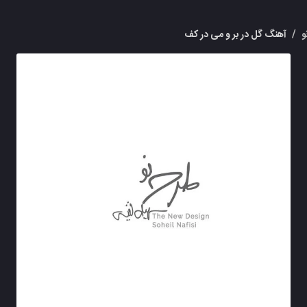
و
/
آهنگ گل در بر و می در کف