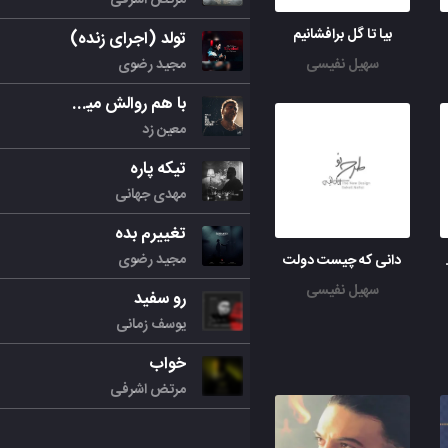
بیا تا گل برافشانیم
تولد (اجرای زنده)
مجید رضوی
سهیل نفیسی
با هم روالش میکنیم
معین زد
تیکه پاره
مهدی جهانی
تغییرم بده
مجید رضوی
ر آخر شد
دانی که چیست دولت
سهیل نفیسی
رو سفید
یوسف زمانی
خواب
مرتض اشرفی