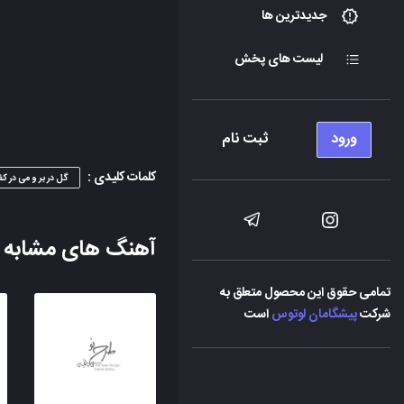
جدیدترین ها
لیست های پخش
ورود
ثبت نام
کلمات کلیدی :
گل در بر و می در ک
آهنگ های مشابه
تمامی حقوق این محصول متعلق به
شرکت
پیشگامان لوتوس
است