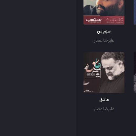
سهم من
علیرضا عصار
عاشق
علیرضا عصار