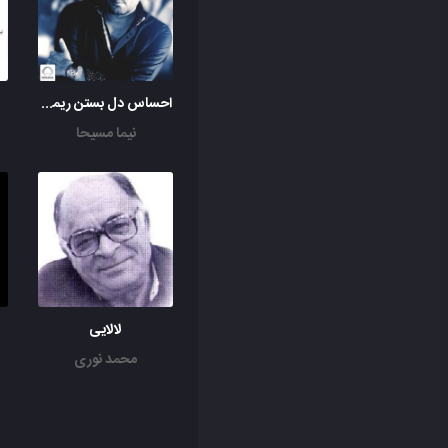
احساس دل بستن ریمیکس
نیما مسیحا
لالایی
محمد نوری