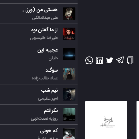
هستی من (ورژن جدید)
علی عبدالمالکی
از ما گفتن بود
علیرضا طلیسچی
عجیبه این
دایان
سوگند
عماد طالب زاده
نیم شب
امیر عظیمی
نگرانتم
روزبه نعمت‌الهی
کم خونی
مرتض اشرفی