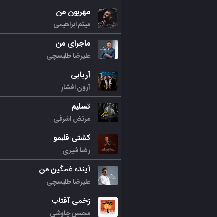
مهربون من
میثم ابراهیمی
ماجرای من
علیرضا طلیسچی
آریایی
آرون افشار
تسلیم
مرتض اشرفی
کشتی قلبمو
رضا شیری
آینده غمگین من
علیرضا طلیسچی
زخمی آفتاب
محسن چاوشی