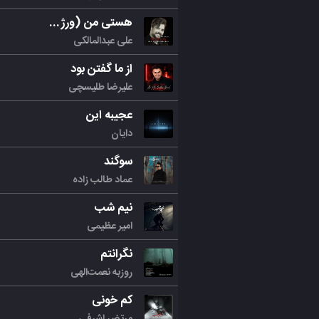
هستی من (ورژن جدید)
علی عبدالمالکی
از ما گفتن بود
علیرضا طلیسچی
عجیبه این
دایان
سوگند
عماد طالب زاده
نیم شب
امیر عظیمی
نگرانتم
روزبه نعمت‌الهی
کم خونی
مرتض اشرفی