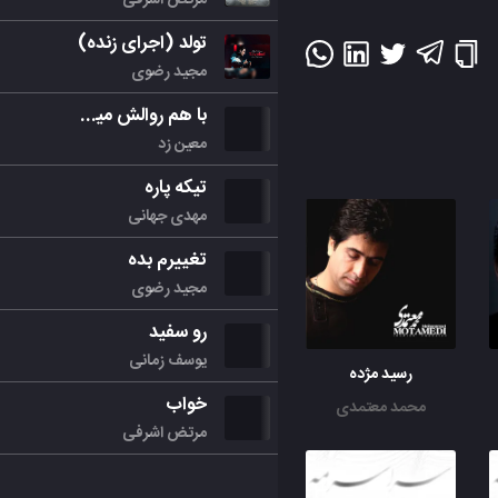
تولد (اجرای زنده)
مجید رضوی
با هم روالش میکنیم
معین زد
تیکه پاره
مهدی جهانی
تغییرم بده
مجید رضوی
رو سفید
یوسف زمانی
رسید مژده
خواب
محمد معتمدی
مرتض اشرفی