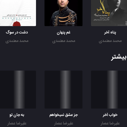
پناه آخر
غم پنهان
دشت در سوگ
محمد معتمدی
محمد معتمدی
محمد معتمدی
یشتر
خواب آخر
جز عشق نمیخواهم
به جان تو
علیرضا عصار
علیرضا عصار
علیرضا عصار