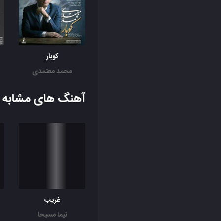
کوبار
محمد معتمدی
آهنگ های مشابه ب
غریب
نیما مسیحا