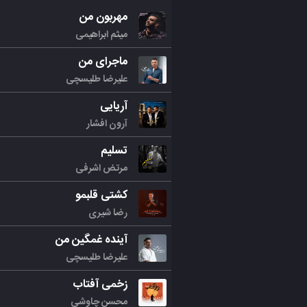
مهربون من
میثم ابراهیمی
ماجرای من
علیرضا طلیسچی
آریایی
آرون افشار
تسلیم
مرتض اشرفی
کشتی قلبمو
رضا شیری
آینده غمگین من
علیرضا طلیسچی
زخمی آفتاب
محسن چاوشی