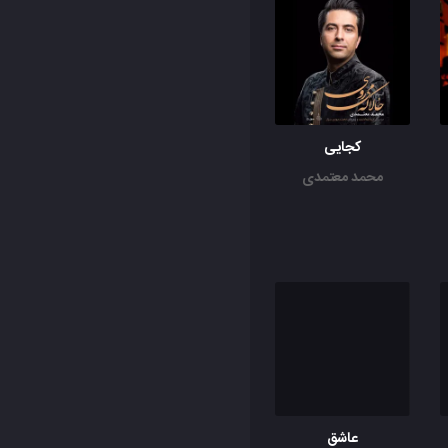
کجایی
محمد معتمدی
عاشق