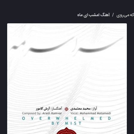
که می‌روی
/
آهنگ امشب ای ماه