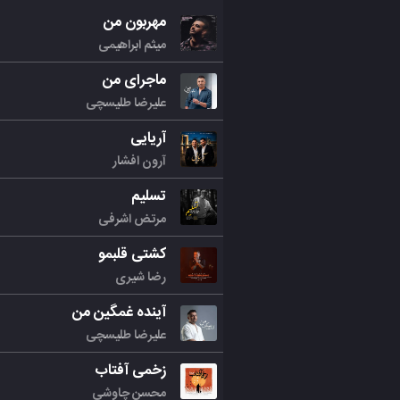
مهربون من
میثم ابراهیمی
ماجرای من
علیرضا طلیسچی
آریایی
آرون افشار
تسلیم
مرتض اشرفی
کشتی قلبمو
رضا شیری
آینده غمگین من
علیرضا طلیسچی
زخمی آفتاب
محسن چاوشی