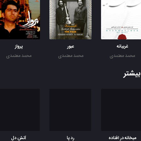
غربیانه
عبور
پرواز
محمد معتمدی
محمد معتمدی
محمد معتمدی
یشتر
میخانه در افتاده
رد پا
آتش دل