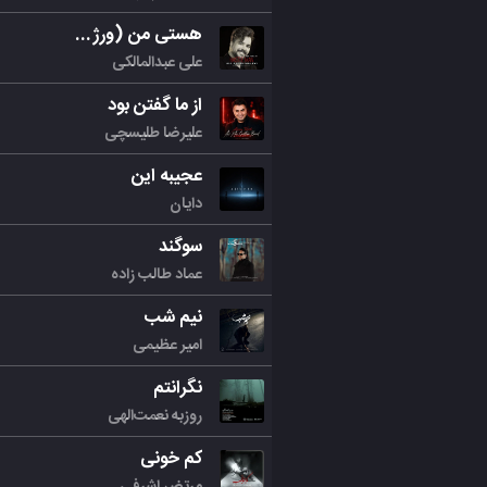
هستی من (ورژن جدید)
علی عبدالمالکی
از ما گفتن بود
علیرضا طلیسچی
عجیبه این
دایان
سوگند
عماد طالب زاده
نیم شب
امیر عظیمی
نگرانتم
روزبه نعمت‌الهی
کم خونی
مرتض اشرفی