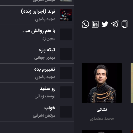
تولد (اجرای زنده)
مجید رضوی
با هم روالش میکنیم
معین زد
تیکه پاره
مهدی جهانی
تغییرم بده
مجید رضوی
رو سفید
یوسف زمانی
خواب
نشانی
مرتض اشرفی
محمد معتمدی