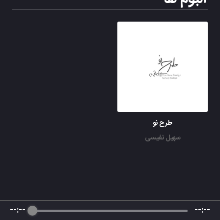
طرح نو
سهیل نفیسی
--:--
--:--