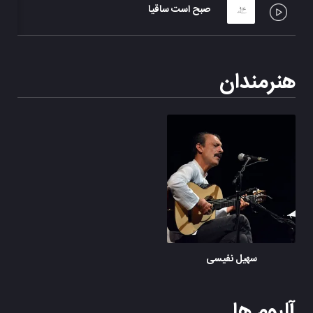
صبح است ساقیا
هنرمندان
سهیل نفیسی
آلبوم ها