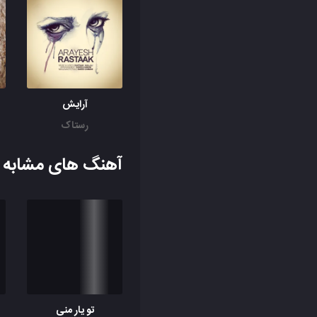
آرایش
رستاک
آهنگ های مشابه ب
تو یار منی