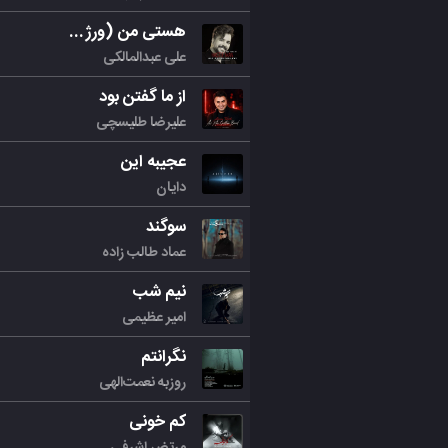
هستی من (ورژن جدید)
علی عبدالمالکی
از ما گفتن بود
علیرضا طلیسچی
عجیبه این
دایان
سوگند
عماد طالب زاده
نیم شب
امیر عظیمی
نگرانتم
روزبه نعمت‌الهی
کم خونی
مرتض اشرفی