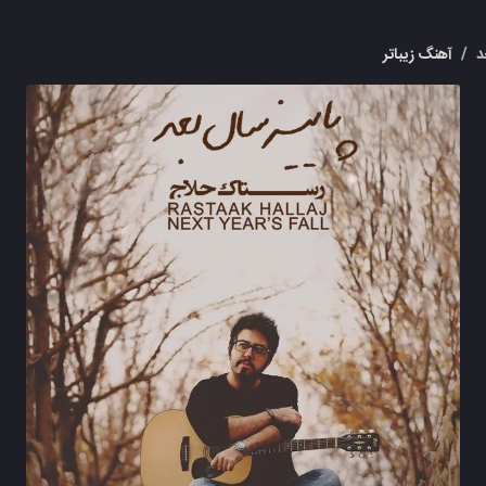
د
/
آهنگ زیباتر