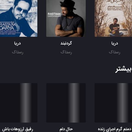
دریا
گردنبند
دریا
رستاک
رستاک
رستاک
یشتر
دمتم گرم اجرای زنده
حال دلم
رفیق آرزوهات باش