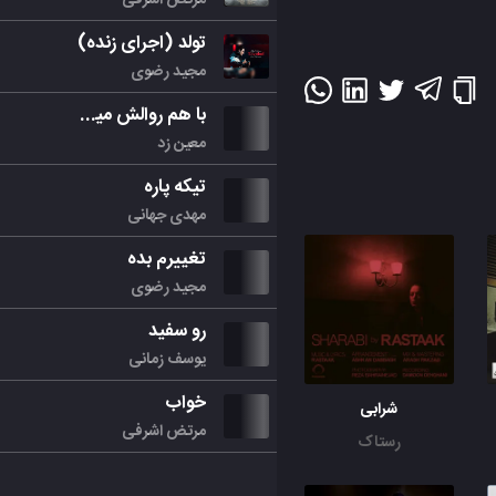
تولد (اجرای زنده)
مجید رضوی
با هم روالش میکنیم
معین زد
تیکه پاره
مهدی جهانی
تغییرم بده
مجید رضوی
رو سفید
یوسف زمانی
خواب
شرابی
مرتض اشرفی
رستاک