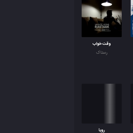
وقت خواب
رستاک
رویا