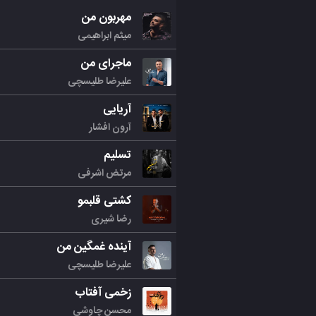
مهربون من
میثم ابراهیمی
ماجرای من
علیرضا طلیسچی
آریایی
آرون افشار
تسلیم
مرتض اشرفی
کشتی قلبمو
رضا شیری
آینده غمگین من
علیرضا طلیسچی
زخمی آفتاب
محسن چاوشی