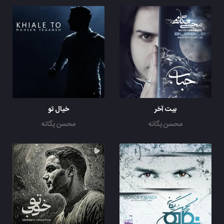
بیت آخر
خیال تو
محسن یگانه
محسن یگانه