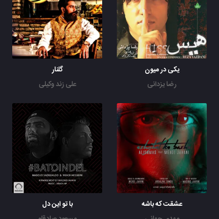
یکی در میون
گلنار
رضا یزدانی
علی زند وکیلی
عشقت که باشه
با تو این دل