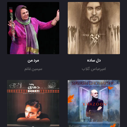
دل ساده
مرد من
امیرعباس گلاب
سیمین غانم