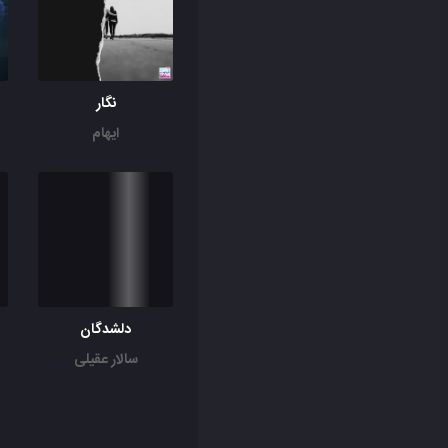
نگار
ایهام
دلشدگان
سالار عقیلی