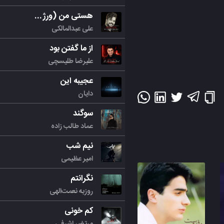
هستی من (ورژن جدید)
علی عبدالمالکی
از ما گفتن بود
علیرضا طلیسچی
عجیبه این
دایان
سوگند
عماد طالب زاده
نیم شب
امیر عظیمی
نگرانتم
روزبه نعمت‌الهی
کم خونی
مرتض اشرفی