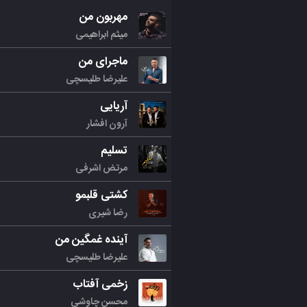
مهربون من
میثم ابراهیمی
ماجرای من
علیرضا طلیسچی
آریایی
آرون افشار
تسلیم
مرتض اشرفی
کشتی قلبمو
رضا شیری
آینده غمگین من
علیرضا طلیسچی
زخمی آفتاب
محسن چاوشی