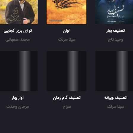
تصنیف بهار
الوان
تو ای پری کجایی
وحید تاج
سینا سرلک
محمد اصفهانی
تصنیف ویرانه
تصنیف گام زمان
آواز بهار
سینا سرلک
سراج
مرجان وحدت