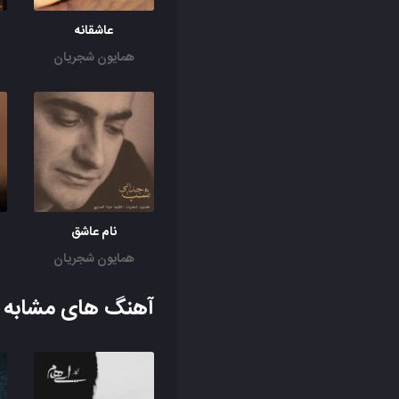
عاشقانه
همایون شجریان
نام عاشق
همایون شجریان
آهنگ های مشابه ب