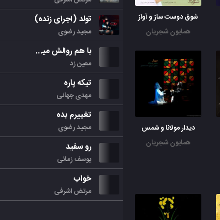
شوق دوست ساز و آواز
تولد (اجرای زنده)
مجید رضوی
همایون شجریان
با هم روالش میکنیم
معین زد
تیکه پاره
مهدی جهانی
تغییرم بده
مجید رضوی
دیدار مولانا و شمس
همایون شجریان
رو سفید
یوسف زمانی
خواب
مرتض اشرفی