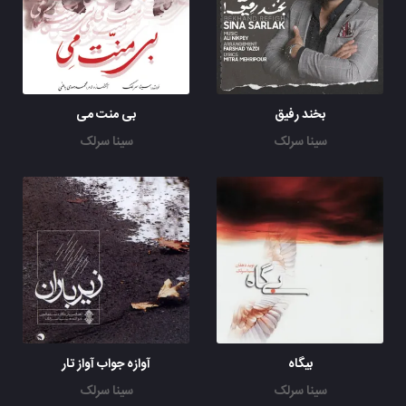
بخند رفیق
بی منت می
سینا سرلک
سینا سرلک
بیگاه
آوازه جواب آواز تار
سینا سرلک
سینا سرلک