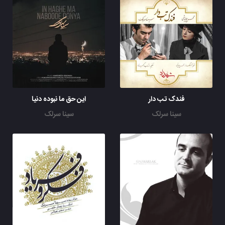
فندک تب دار
این حق ما نبوده دنیا
سینا سرلک
سینا سرلک