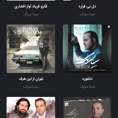
دل بی قراره
فکرو فریاد آواز افشاری
سینا سرلک
سینا سرلک
دلشوره
تهران از این طرف
سینا سرلک
سینا سرلک