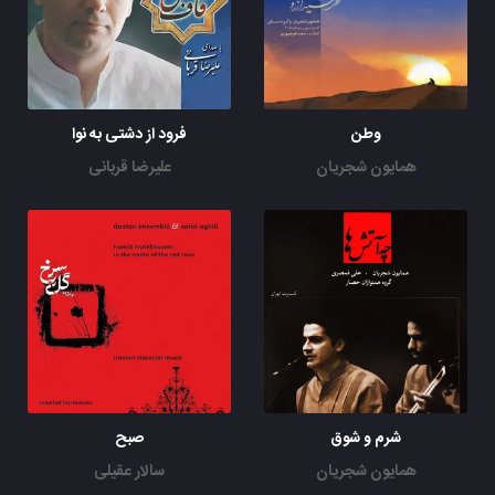
وطن
فرود از دشتی به نوا
همایون شجریان
علیرضا قربانی
شرم و شوق
صبح
همایون شجریان
سالار عقیلی