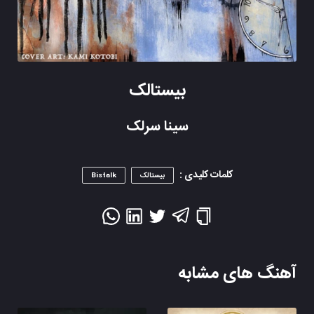
بیستالک
سینا سرلک
کلمات کلیدی :
بیستالک
Bistalk
آهنگ های مشابه