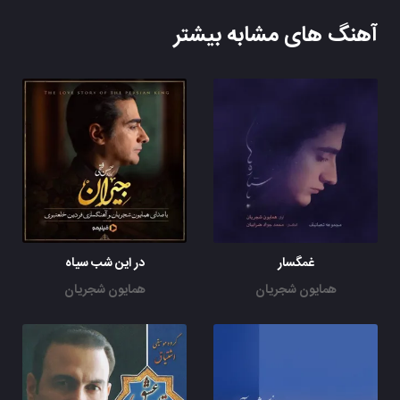
آهنگ های مشابه بیشتر
غمگسار
در این شب سیاه
همایون شجریان
همایون شجریان