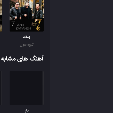
زمانه
گروه سون
آهنگ های مشابه ب
یار