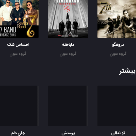
قلبت چی میشه مال کی میشه
وقتی که هیچکسی لایق تو نیس
عشقت باهامه این ادعامه
که کسی مثل من عاشق تو نیس
دروغگو
دلباخته
احساس شک
قلبت چی میشه مال کی میشه
گروه سون
گروه سون
گروه سون
وقتی که هیچکسی لایق تو نیس
منو دوست داشتن بی اندازم
یشتر
منو قلبی که بهت میبازم
قلبی که بهت میبازم
تو و حسی که تک و تنها مونده
منو هرچی که ازت جا مونده
تو که دل کندی به دلت چی افتاد
منو قلبی که هواتو میخواد
تو ندانی
پرستش
جان دلم