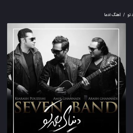
 تو
/
آهنگ ادعا