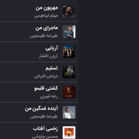
مهربون من
میثم ابراهیمی
ماجرای من
علیرضا طلیسچی
آریایی
آرون افشار
تسلیم
مرتض اشرفی
کشتی قلبمو
رضا شیری
آینده غمگین من
علیرضا طلیسچی
زخمی آفتاب
محسن چاوشی