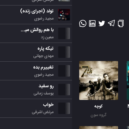
تولد (اجرای زنده)
مجید رضوی
با هم روالش میکنیم
معین زد
تیکه پاره
مهدی جهانی
تغییرم بده
مجید رضوی
رو سفید
یوسف زمانی
خواب
کوچه
مرتض اشرفی
گروه سون