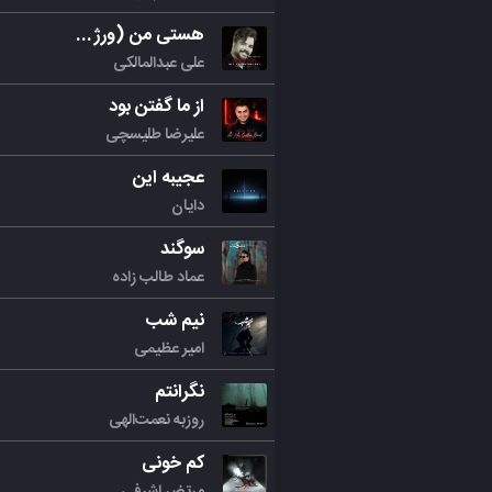
هستی من (ورژن جدید)
علی عبدالمالکی
از ما گفتن بود
علیرضا طلیسچی
عجیبه این
دایان
سوگند
عماد طالب زاده
نیم شب
امیر عظیمی
نگرانتم
روزبه نعمت‌الهی
کم خونی
مرتض اشرفی