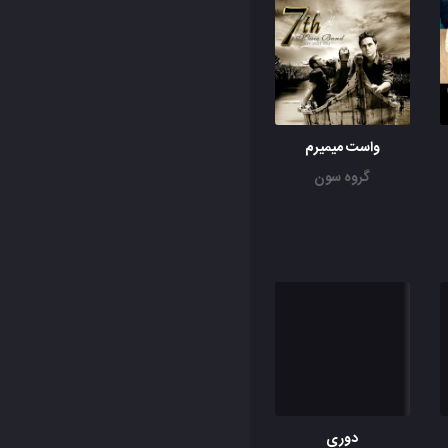
واست میمیرم
گروه سون
دوری