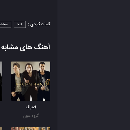
کلمات کلیدی :
ادعا
ddea
آهنگ های مشابه
اعتراف
گروه سون