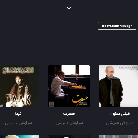
بمونم منتظر تا قصه باقی
Rosvatarin Ashegh
خیلی ممنون
حسرت
فردا
سیاوش قمیشی
سیاوش قمیشی
سیاوش قمیشی