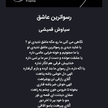
رسواترین عاشق
سیاوش قمیشی
نگاهی می کنی ما رو، مگه عاشق ندیدی تو ؟
یا شاید دیدی و رسواترین عاشق ندیدی تو
یا ما مجنونیم و خونه خرابی عالمی داره
یا عشقت مونده و دست از سرِ ما بر نمی داره
خداییش فرقی هم انگار نداره
یا اگه داره، دلِ رسوای ما بند کرده و بازم گرفتاره
الهی دل خوشی باشه پناهت
گُلای رازقی تن پوشِراهت
الهی خوش خبر باشه قناری
بخونه تا خروس خون چشم به راهت
صفای دیدنت ای قصه ی نور
منو با خود ببر تا آخرِ دور
گُلای پیرهنت یاسو اقاقی