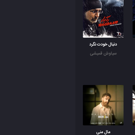
دنبال خودت نگرد
سیاوش قمیشی
مال منی