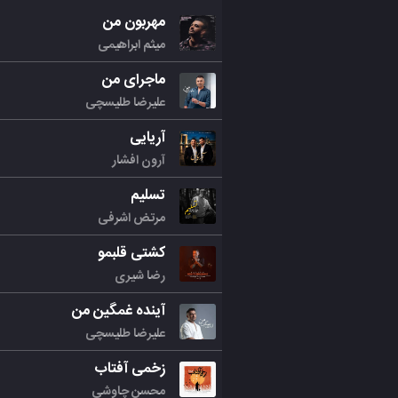
مهربون من
میثم ابراهیمی
ماجرای من
علیرضا طلیسچی
آریایی
آرون افشار
تسلیم
مرتض اشرفی
کشتی قلبمو
رضا شیری
آینده غمگین من
علیرضا طلیسچی
زخمی آفتاب
محسن چاوشی