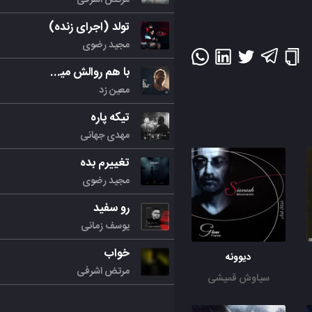
تولد (اجرای زنده)
مجید رضوی
با هم روالش میکنیم
معین زد
تیکه پاره
مهدی جهانی
تغییرم بده
مجید رضوی
رو سفید
یوسف زمانی
خواب
دیوونه
مرتض اشرفی
سیاوش قمیشی