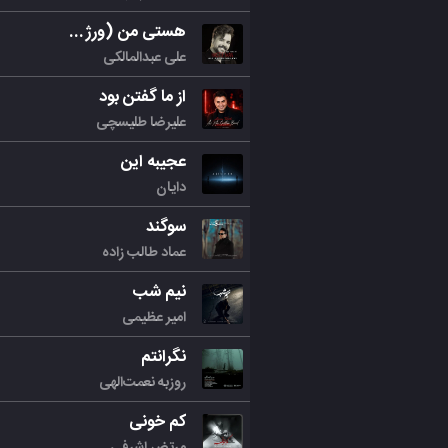
هستی من (ورژن جدید)
علی عبدالمالکی
از ما گفتن بود
علیرضا طلیسچی
عجیبه این
دایان
سوگند
عماد طالب زاده
نیم شب
امیر عظیمی
نگرانتم
روزبه نعمت‌الهی
کم خونی
مرتض اشرفی