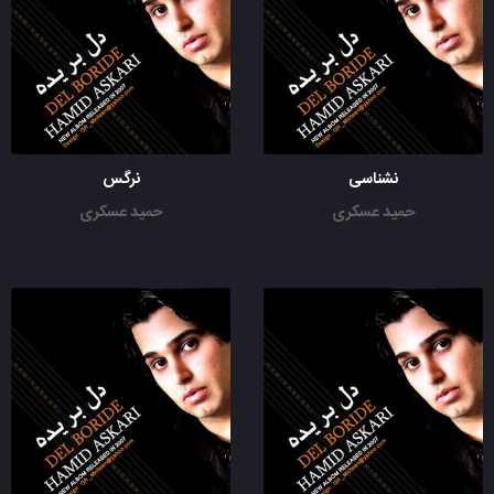
نشناسی
نرگس
حمید عسکری
حمید عسکری