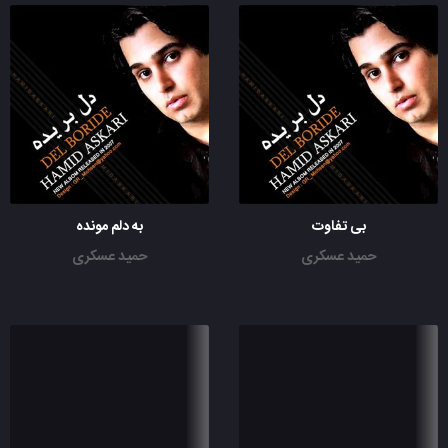
بی تفاوت
به دلم مونده
حمید عسکری
حمید عسکری