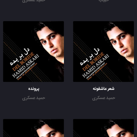
حبیب
حمید عسکری
شعر عاشقونه
پرونده
حمید عسکری
حمید عسکری