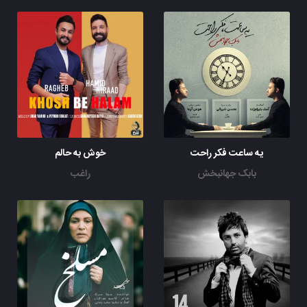
یه ساعت فکر راحت
خوش به حالم
بابک جهانبخش
راغب