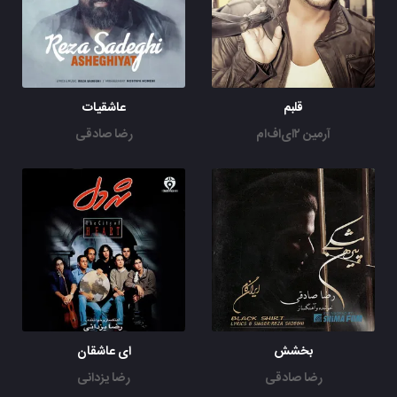
قلبم
عاشقیات
آرمین ۲ای‌اف‌ام
رضا صادقی
بخشش
ای عاشقان
رضا صادقی
رضا یزدانی