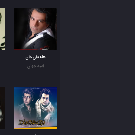
هله دان دان
امید جهان