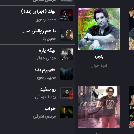
تولد (اجرای زنده)
مجید رضوی
با هم روالش میکنیم
معین زد
تیکه پاره
پنجره
مهدی جهانی
امید جهان
تغییرم بده
مجید رضوی
رو سفید
یوسف زمانی
خواب
مرتض اشرفی