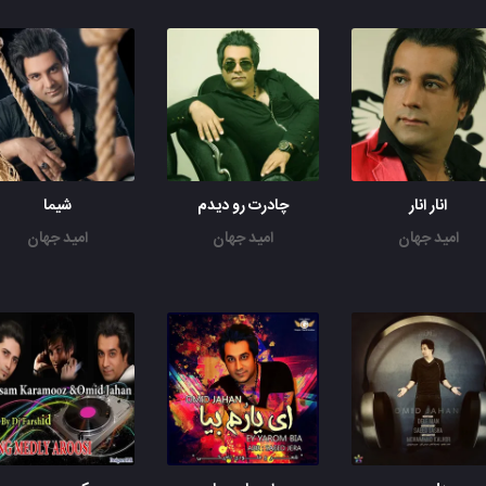
انار انار
چادرت رو دیدم
شیما
امید جهان
امید جهان
امید جهان