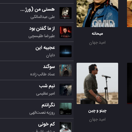
هستی من (ورژن جدید)
علی عبدالمالکی
از ما گفتن بود
میحانه
علیرضا طلیسچی
امید جهان
عجیبه این
دایان
سوگند
عماد طالب زاده
نیم شب
امیر عظیمی
نگرانتم
چینو و چین
روزبه نعمت‌الهی
امید جهان
کم خونی
مرتض اشرفی