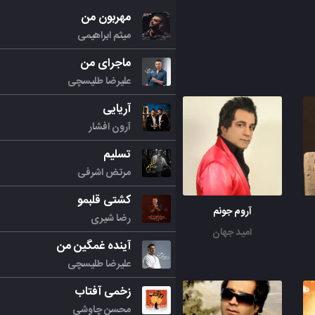
مهربون من
میثم ابراهیمی
ماجرای من
علیرضا طلیسچی
آریایی
آرون افشار
تسلیم
مرتض اشرفی
کشتی قلبمو
آروم جونم
رضا شیری
امید جهان
آینده غمگین من
علیرضا طلیسچی
زخمی آفتاب
محسن چاوشی