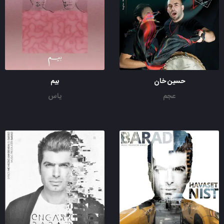
حسین خان
بیم
عجم
یاس