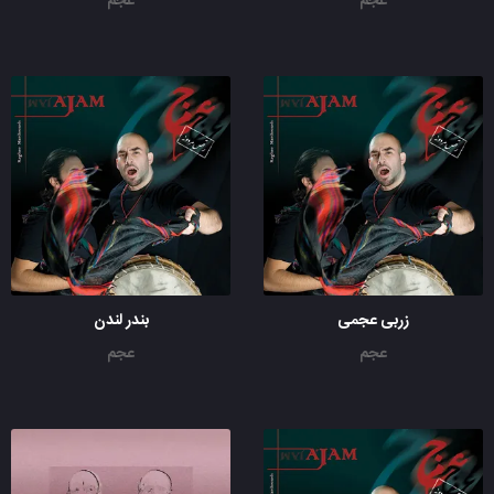
عجم
عجم
زربی عجمی
بندر لندن
عجم
عجم