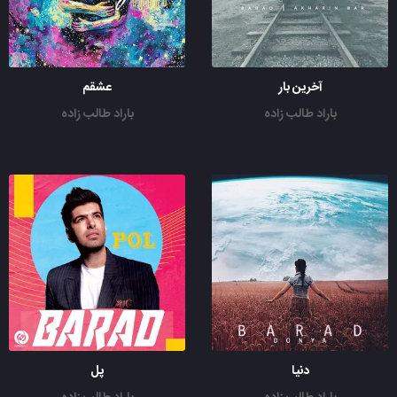
آخرین بار
عشقم
باراد طالب زاده
باراد طالب زاده
دنیا
پل