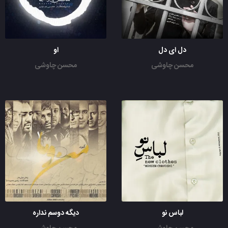
دل ای دل
او
محسن چاوشی
محسن چاوشی
لباس نو
دیگه دوسم نداره