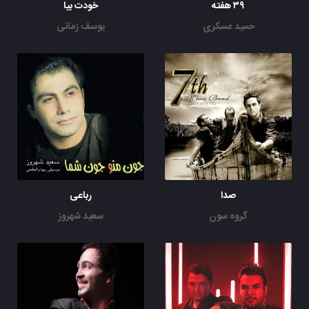
۳۹ هفته
خودت بیا
حمید عسکری
یوسف زمانی
صدا
رباعی
گروه سون
سعید شهروز