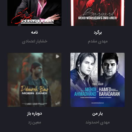
برگرد
نامه
مهدی مقدم
خشایار اعتمادی
یار من
دوباره باز
مهدی احمدوند
معین زد