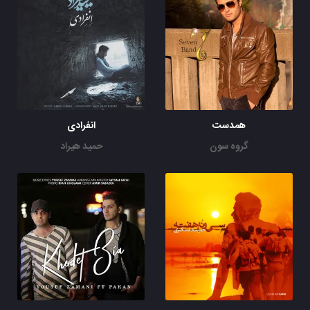
همدست
انفرادی
گروه سون
حمید هیراد