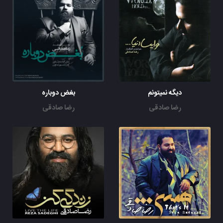
دیگه نمیتونم
بغض دوباره
رضا صادقی
رضا صادقی