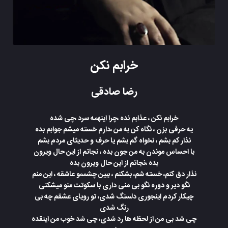
خرابم نکن
رضا صادقی
خرابم نکن ، عذابم نده ،چرا اینهمه سرد ،چی شده
یه حرفی بزن ، نگاه کن به من ،دارم خسته میشم جوابم بده
نذار کم بشم ، نخواه گم بشم یا حرف و حدیثای مردم بشم
با احساس موندن به من جون بده ، نجاتم از این حال ویرون
بده ،نجاتم از این حال ویرون بده
نذار دق کنم، خسته شم، بشکنم ، ببین چشممو عاشقه ، این منم
نگو دیر و دوره نگو بی منی داری با سکوتت منو میشکنی
چیکار کردم اینجوری دلسنگ شدی، تو رویای عشقم چه بی
رنگ شدی
چی شد بی من از لحظه ها رد شدی، چی شد خوب من اینقده