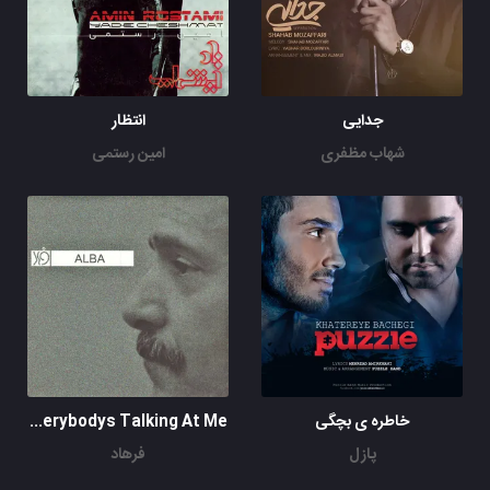
جدایی
انتظار
شهاب مظفری
امین رستمی
خاطره ی بچگی
Everybodys Talking At Me
پازل
فرهاد