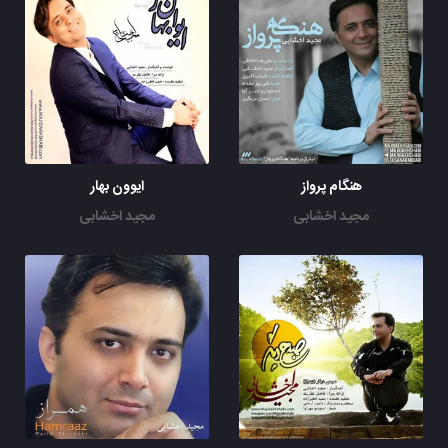
هنگام پرواز
ایوون بهار
مجید اخشابی
مجید اخشابی