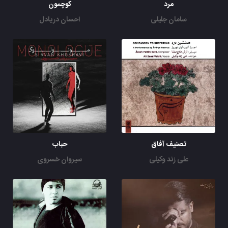
مرد
کوچمون
سامان جلیلی
احسان دریادل
تصنیف آفاق
حباب
علی زند وکیلی
سیروان خسروی