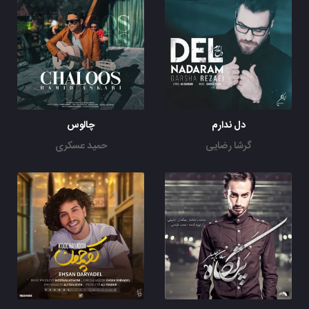
دل ندارم
چالوس
گرشا رضایی
حمید عسکری