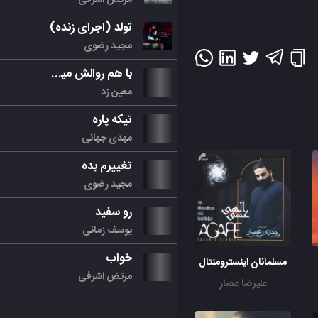
تولد (اجرای زنده)
مجید رضوی
با هم روالش میکنیم
معین زد
تیکه پاره
مهدی جهانی
تغییرم بده
مجید رضوی
رو سفید
یوسف زمانی
خواب
مسلمانان اینسترومنتال
مرتض اشرفی
علیرضا عصار