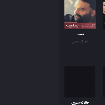
نفس
علیرضا عصار
حالا که میروی