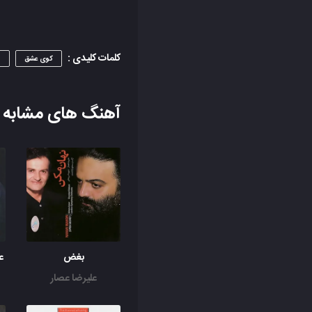
کلمات کلیدی :
کوی عشق
h
آهنگ های مشابه
بغض
ع
علیرضا عصار