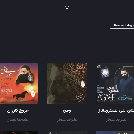
دردی است غیر مردن کان را دوا نباشد
پس من چگونه گو یم کاین درد را دوا کن؟
در خواب دوش پیری در کوی عشق دیدم
Kooye Eshg
با دست اشارتم کرد که عزم سوی ما کن
شق الهی اینسترومنتال
وطن
خروج کاروان
علیرضا عصار
علیرضا عصار
علیرضا عصار