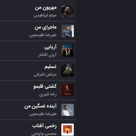
مهربون من
میثم ابراهیمی
ماجرای من
علیرضا طلیسچی
آریایی
آرون افشار
تسلیم
مرتض اشرفی
کشتی قلبمو
رضا شیری
آینده غمگین من
علیرضا طلیسچی
زخمی آفتاب
محسن چاوشی