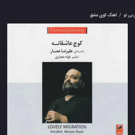
 بی تو
/
آهنگ کوی عشق