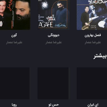
فصل بهارون
دیوونگی
گون
علیرضا عصار
علیرضا عصار
علیرضا عصار
یشتر
ای ایران
حس تو
رویا