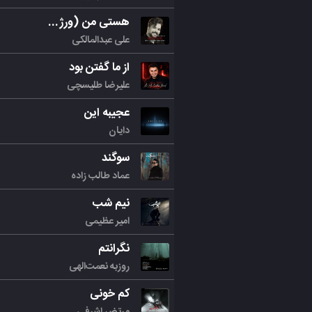
هستی من (ورژن جدید)
علی عبدالمالکی
از ما گفتن بود
علیرضا طلیسچی
عجیبه این
دایان
سوگند
عماد طالب زاده
نیم شب
امیر عظیمی
نگرانتم
روزبه نعمت‌الهی
کم خونی
مرتض اشرفی