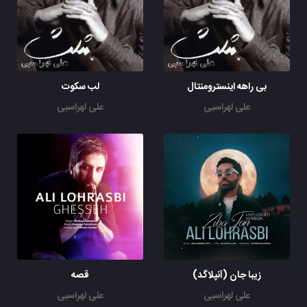
بی راهه اینسترومنتال
لب سکوت
علی لهراسبی
علی لهراسبی
زیبا جان (آنپلاگد)
قصه
علی لهراسبی
علی لهراسبی