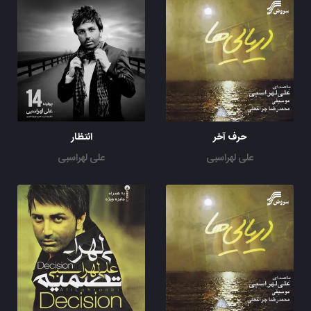
حرف آخر
انتظار
علی لهراسبی
علی لهراسبی