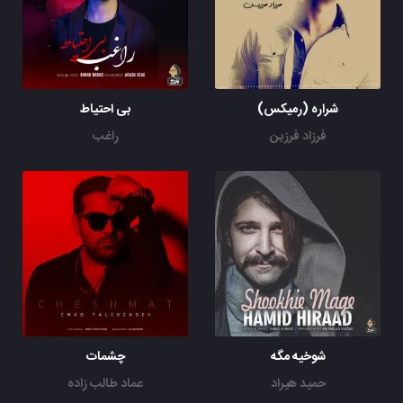
شراره (رمیکس)
بی احتیاط
فرزاد فرزین
راغب
شوخیه مگه
چشمات
حمید هیراد
عماد طالب زاده