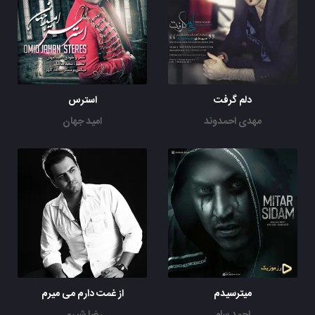
دلم گرفت
استرس
مهدی احمدوند
امید جهان
میترسیدم
از غمت دارم می میرم