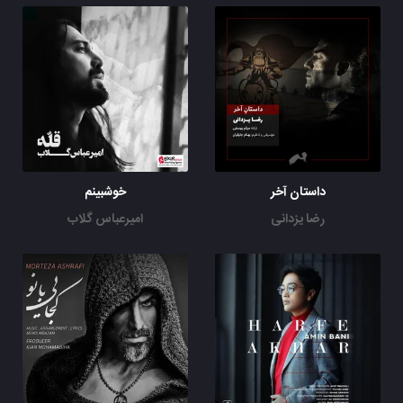
داستان آخر
خوشبینم
رضا یزدانی
امیرعباس گلاب