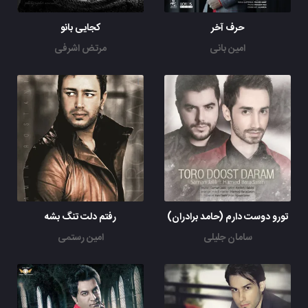
حرف آخر
کجایی بانو
امین بانی
مرتض اشرفی
تورو دوست دارم (حامد برادران)
رفتم دلت تنگ بشه
سامان جلیلی
امین رستمی