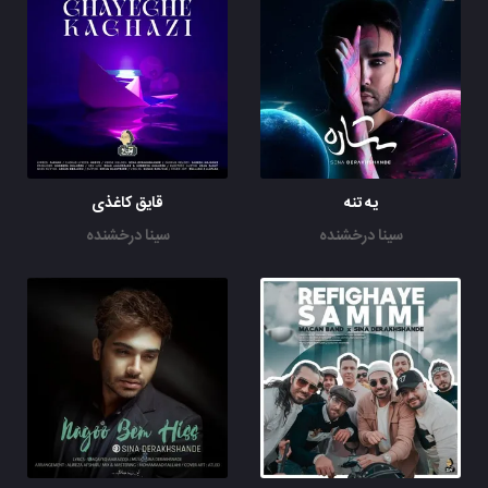
یه تنه
قایق کاغذی
سینا درخشنده
سینا درخشنده