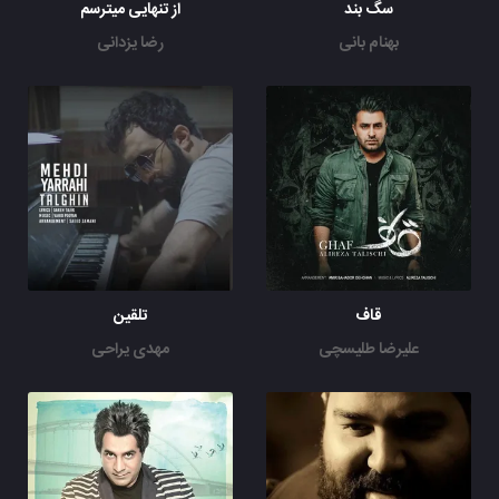
سگ بند
از تنهایی میترسم
بهنام بانی
رضا یزدانی
قاف
تلقین
علیرضا طلیسچی
مهدی یراحی