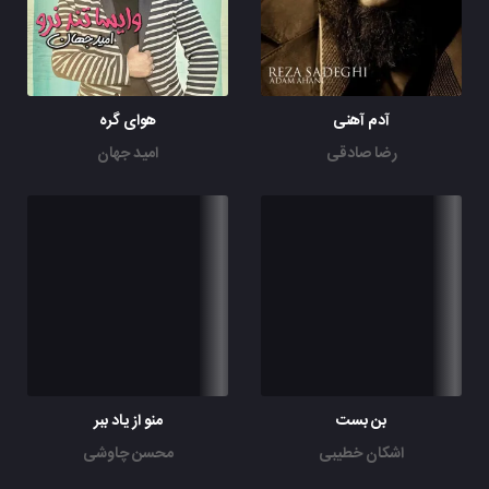
آدم آهنی
هوای گره
رضا صادقی
امید جهان
بن بست
منو از یاد ببر
اشکان خطیبی
محسن چاوشی