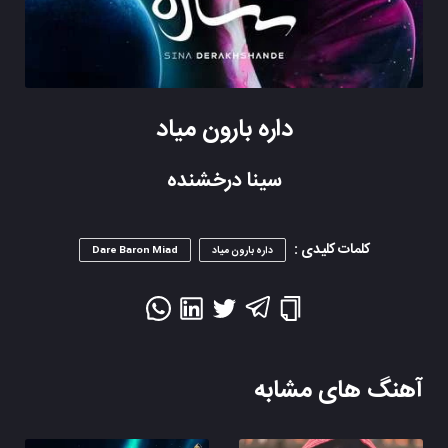
داره بارون میاد
سینا درخشنده
کلمات کلیدی :
داره بارون میاد
Dare Baron Miad
آهنگ های مشابه