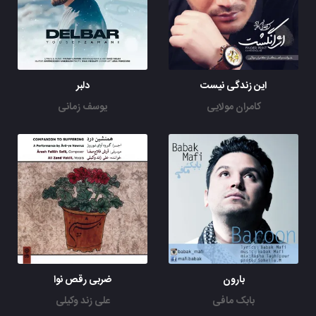
این زندگی نیست
دلبر
کامران مولایی
یوسف زمانی
بارون
ضربی رقص نوا
بابک مافی
علی زند وکیلی