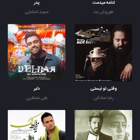
ادامه میدمت
پدر
هوروش بند
مجید اخشابی
وقتی تو نیستی
دلبر
رضا صادقی
علی منتظری