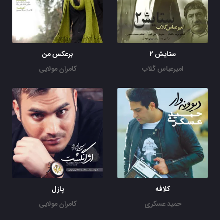
ستایش ۲
برعکس من
امیرعباس گلاب
کامران مولایی
کلافه
پازل
حمید عسکری
کامران مولایی