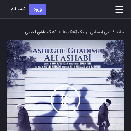
ثبت نام
ورود
خانه
/
علی اصحابی
/
تک آهنگ ها
/
آهنگ عاشق قدیمی