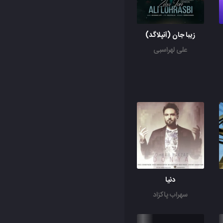
زیبا جان (آنپلاگد)
علی لهراسبی
دنیا
سهراب پاکزاد