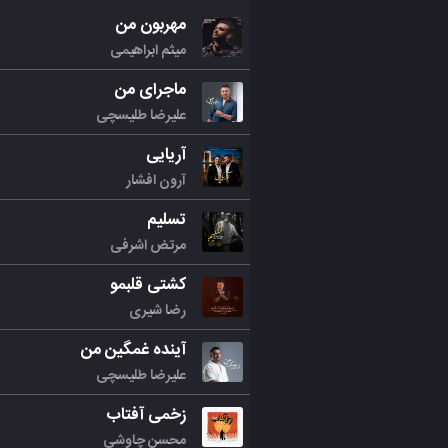
مهربون من
میثم ابراهیمی
ماجرای من
علیرضا طلیسچی
آریایی
آرون افشار
تسلیم
مرتض اشرفی
کشتی قلبمو
رضا شیری
آینده غمگین من
علیرضا طلیسچی
زخمی آفتاب
محسن چاوشی