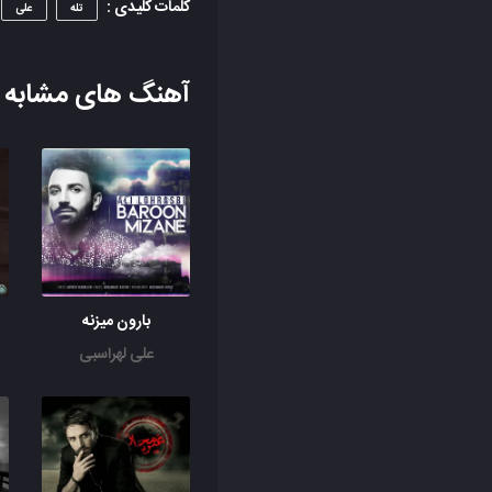
کلمات کلیدی :
تله
علی
آهنگ های مشابه
بارون میزنه
علی لهراسبی