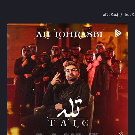
گ ها
/
آهنگ تله