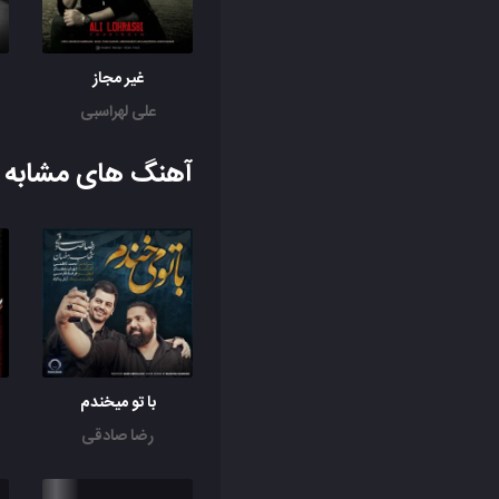
غیر مجاز
علی لهراسبی
آهنگ های مشابه ب
با تو میخندم
رضا صادقی