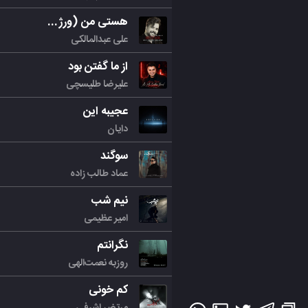
هستی من (ورژن جدید)
علی عبدالمالکی
از ما گفتن بود
علیرضا طلیسچی
عجیبه این
دایان
سوگند
عماد طالب زاده
نیم شب
امیر عظیمی
نگرانتم
روزبه نعمت‌الهی
کم خونی
مرتض اشرفی