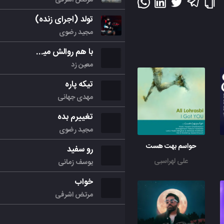
تولد (اجرای زنده)
مجید رضوی
با هم روالش میکنیم
معین زد
تیکه پاره
مهدی جهانی
تغییرم بده
مجید رضوی
حواسم بهت هست
رو سفید
علی لهراسبی
یوسف زمانی
خواب
مرتض اشرفی