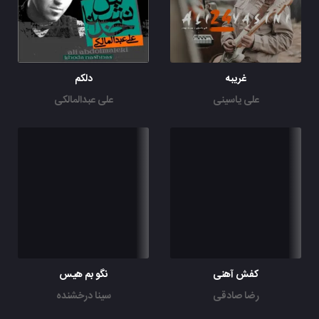
غریبه
دلکم
علی یاسینی
علی عبدالمالکی
کفش آهنی
نگو بم هیس
رضا صادقی
سینا درخشنده