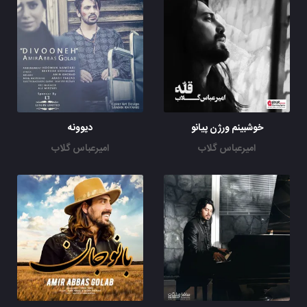
خدایا کجایی
...
خوشبینم ورژن پیانو
دیوونه
امیرعباس گلاب
امیرعباس گلاب