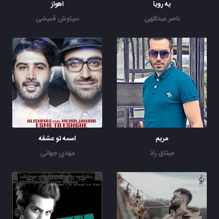
یه رویا
اهواز
ناصر عبداللهی
سیاوش قمیشی
مریم
اسمه تو عشقه
میثاق راد
مهدی جهانی