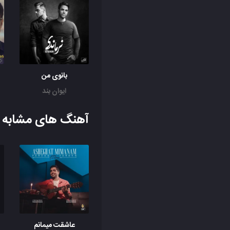
بانوی من
ایوان بند
آهنگ های مشابه ب
عاشقت میمانم