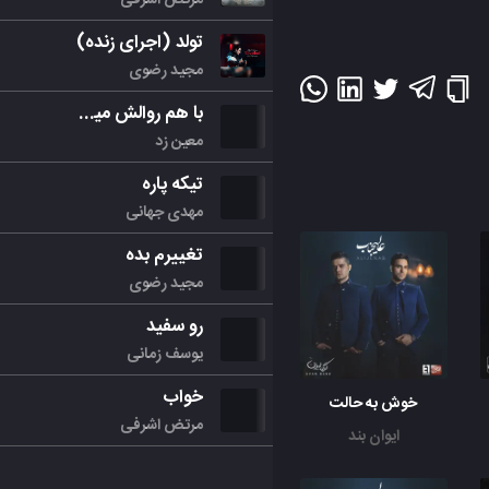
تولد (اجرای زنده)
مجید رضوی
با هم روالش میکنیم
معین زد
تیکه پاره
مهدی جهانی
تغییرم بده
مجید رضوی
رو سفید
یوسف زمانی
خواب
خوش به حالت
مرتض اشرفی
ایوان بند