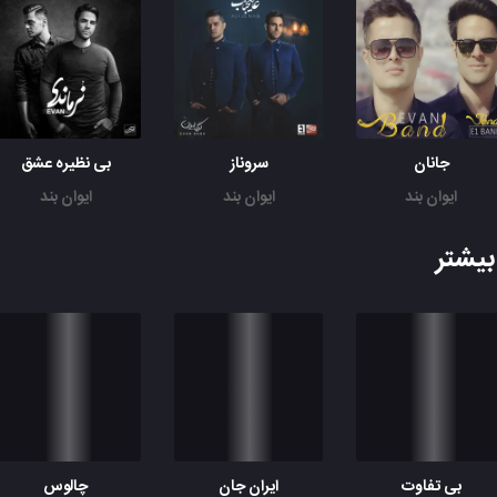
جانان
سروناز
بی نظیره عشق
ایوان بند
ایوان بند
ایوان بند
یشتر
بی تفاوت
ایران جان
چالوس