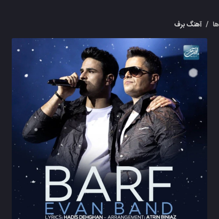
ا
/
آهنگ برف