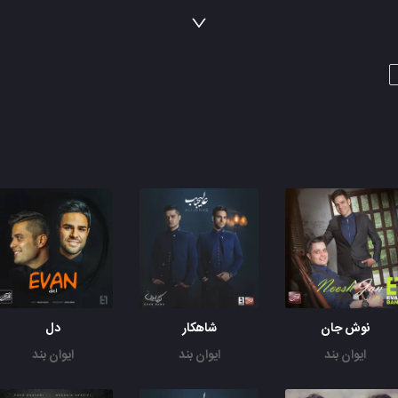
تورو جون هرکی دوست داری
بیا برگرد این روزای سرد
شبای نامرد بسه بیداری
کی این درو توی هر حالت
شب به شب واست باز میذاره
کسی حال مارو میدونه
که پریشونه گم شده داره
آی گم شده داره وای گم شده داره
آی بباره برف بباره برف
روی رد پات دل نداره برف
آی بباره برف بباره برف
روی رد پات دل نداره برف
آی بباره برف بباره برف
روی رد پات دل نداره برف
نوش جان
شاهکار
دل
ایوان بند
ایوان بند
ایوان بند