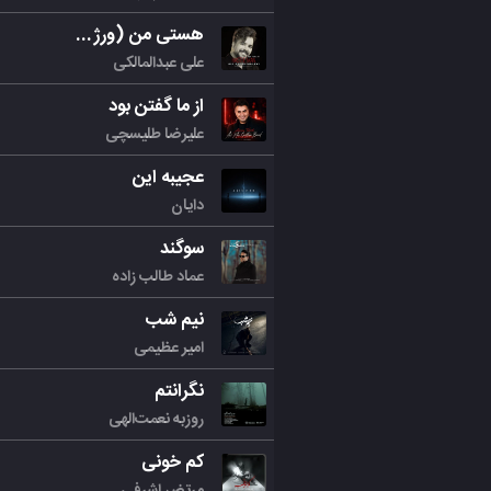
هستی من (ورژن جدید)
علی عبدالمالکی
از ما گفتن بود
علیرضا طلیسچی
عجیبه این
دایان
سوگند
عماد طالب زاده
نیم شب
امیر عظیمی
نگرانتم
روزبه نعمت‌الهی
کم خونی
مرتض اشرفی