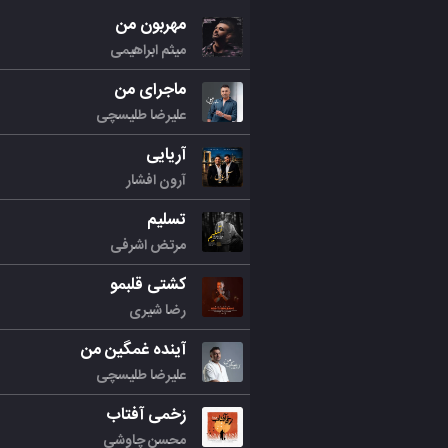
مهربون من
میثم ابراهیمی
ماجرای من
علیرضا طلیسچی
آریایی
آرون افشار
تسلیم
مرتض اشرفی
کشتی قلبمو
رضا شیری
آینده غمگین من
علیرضا طلیسچی
زخمی آفتاب
محسن چاوشی