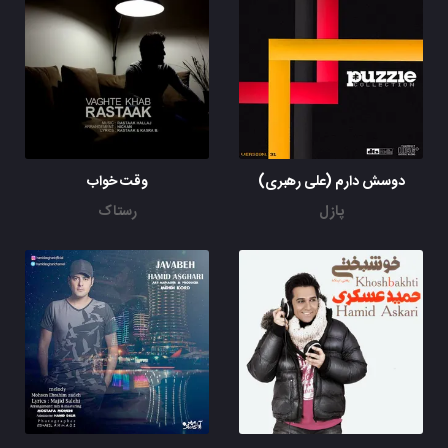
دوسش دارم (علی رهبری)
وقت خواب
پازل
رستاک