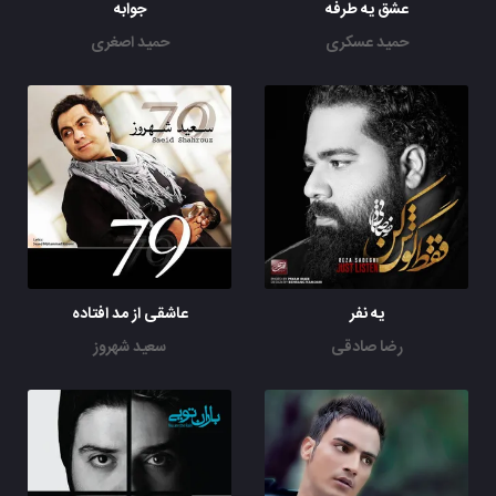
عشق یه طرفه
جوابه
حمید عسکری
حمید اصغری
یه نفر
عاشقی از مد افتاده
رضا صادقی
سعید شهروز