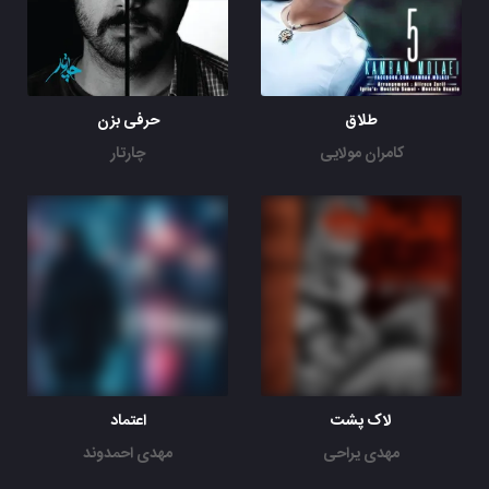
طلاق
حرفی بزن
کامران مولایی
چارتار
لاک پشت
اعتماد
مهدی یراحی
مهدی احمدوند