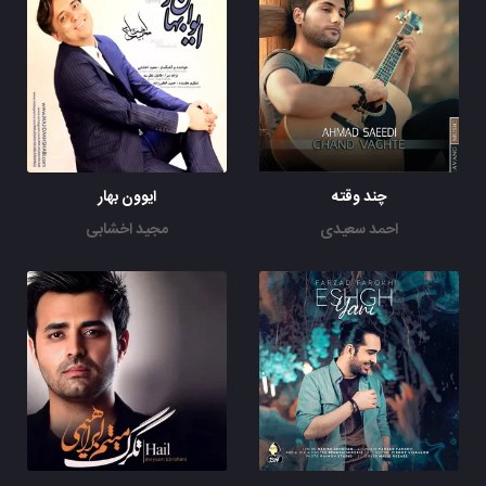
چند وقته
ایوون بهار
احمد سعیدی
مجید اخشابی