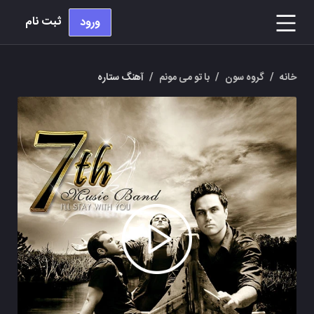
ثبت نام
ورود
خانه
/
گروه سون
/
با تو می مونم
/
آهنگ ستاره