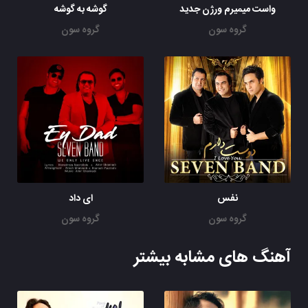
واست میمیرم ورژن جدید
گوشه به گوشه
گروه سون
گروه سون
نفس
ای داد
گروه سون
گروه سون
آهنگ های مشابه بیشتر