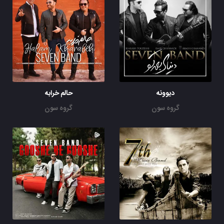
دیوونه
حالم خرابه
گروه سون
گروه سون