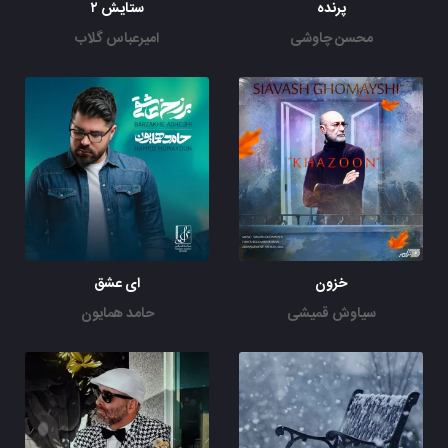
پرنده
ستایش ۲
محسن چاوشی
امیرعباس گلاب
خزون
ای عشق
سیاوش قمیشی
حامد همایون