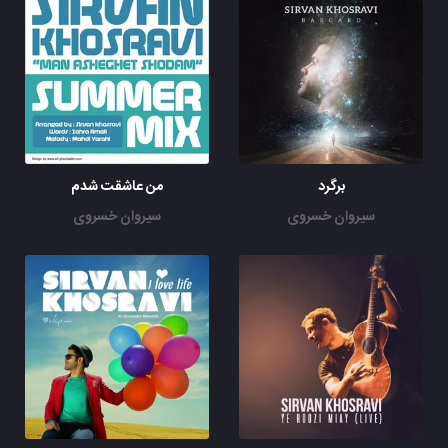
برگرد
من عاشقت شدم
سیروان خسروی
سیروان خسروی