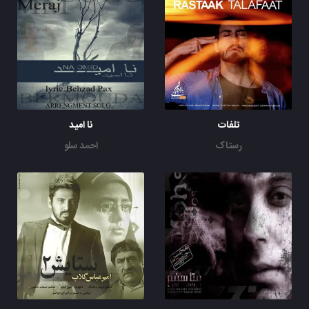
تلفات
نا امید
رستاک
احمد سلو