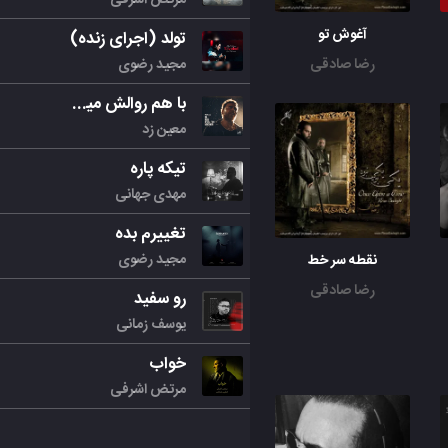
آغوش تو
تولد (اجرای زنده)
مجید رضوی
رضا صادقی
با هم روالش میکنیم
معین زد
تیکه پاره
مهدی جهانی
تغییرم بده
مجید رضوی
ﻧﻘﻄﻪ ﺳﺮ ﺧﻂ
رضا صادقی
رو سفید
یوسف زمانی
خواب
مرتض اشرفی