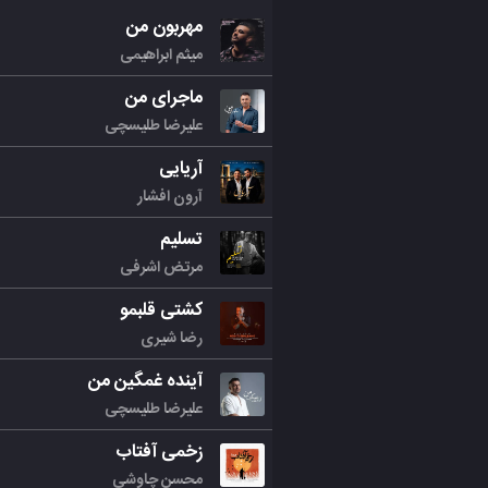
مهربون من
میثم ابراهیمی
ماجرای من
علیرضا طلیسچی
آریایی
آرون افشار
تسلیم
مرتض اشرفی
کشتی قلبمو
رضا شیری
آینده غمگین من
علیرضا طلیسچی
زخمی آفتاب
محسن چاوشی