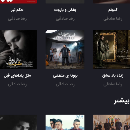
گمونم
بغض و باروت
حکم تیر
رضا صادقی
رضا صادقی
رضا صادقی
زنده باد عشق
بهونه ی منطقی
مثل یلداهای قبل
رضا صادقی
رضا صادقی
رضا صادقی
یشتر