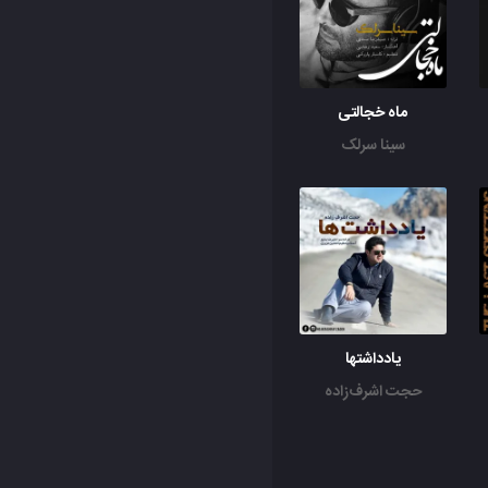
ماه خجالتی
سینا سرلک
یادداشتها
حجت اشرف‌زاده