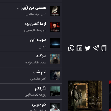
هستی من (ورژن جدید)
علی عبدالمالکی
از ما گفتن بود
علیرضا طلیسچی
عجیبه این
دایان
سوگند
عماد طالب زاده
نیم شب
امیر عظیمی
نگرانتم
روزبه نعمت‌الهی
کم خونی
مرتض اشرفی