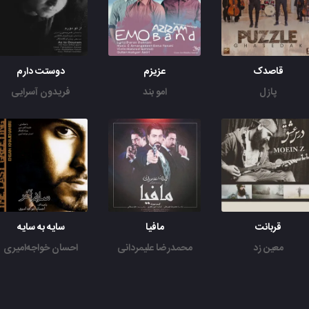
قاصدک
عزیزم
دوستت دارم
پازل
امو بند
فریدون آسرایی
قربانت
مافیا
سایه به سایه
معین زد
محمدرضا علیمردانی
احسان خواجه‌امیری