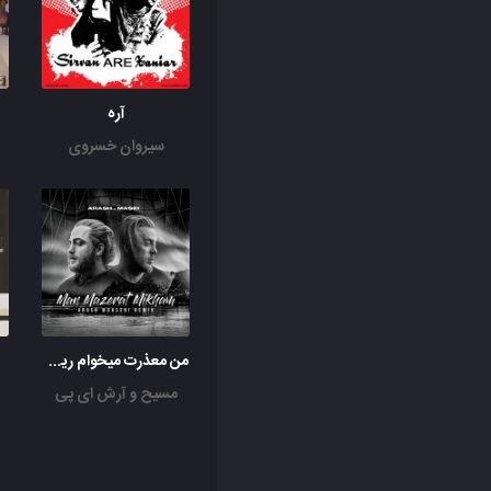
آره
سیروان خسروی
من معذرت میخوام ریمیکس
مسیح و آرش ای پی