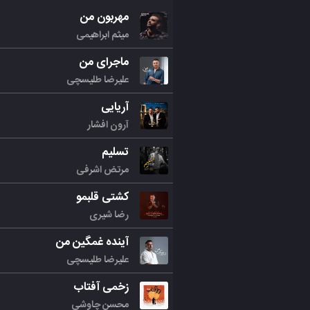
مهربون من
میثم ابراهیمی
ماجرای من
علیرضا طلیسچی
آریایی
آرون افشار
تسلیم
مرتض اشرفی
کشتی قلبمو
رضا شیری
آینده غمگین من
علیرضا طلیسچی
زخمی آفتاب
محسن چاوشی