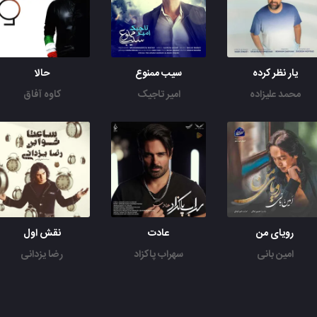
یار نظر کرده
سیب ممنوع
حالا
محمد علیزاده
امیر تاجیک
کاوه آفاق
رویای من
عادت
نقش اول
امین بانی
سهراب پاکزاد
رضا یزدانی