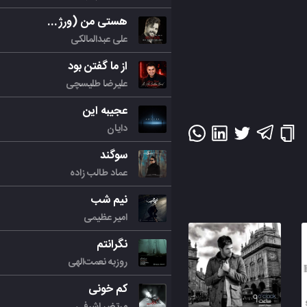
هستی من (ورژن جدید)
علی عبدالمالکی
از ما گفتن بود
علیرضا طلیسچی
عجیبه این
دایان
سوگند
عماد طالب زاده
نیم شب
امیر عظیمی
نگرانتم
روزبه نعمت‌الهی
کم خونی
مرتض اشرفی