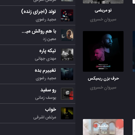
تو مریضی
تولد (اجرای زنده)
مجید رضوی
سیروان خسروی
با هم روالش میکنیم
معین زد
تیکه پاره
مهدی جهانی
تغییرم بده
مجید رضوی
حرف بزن ریمیکس
سیروان خسروی
رو سفید
یوسف زمانی
خواب
مرتض اشرفی