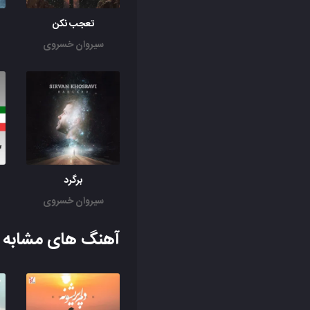
تعجب نکن
سیروان خسروی
برگرد
سیروان خسروی
آهنگ های مشابه ب