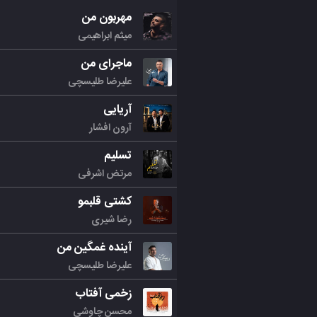
مهربون من
میثم ابراهیمی
ماجرای من
علیرضا طلیسچی
آریایی
آرون افشار
تسلیم
مرتض اشرفی
کشتی قلبمو
رضا شیری
آینده غمگین من
علیرضا طلیسچی
زخمی آفتاب
محسن چاوشی