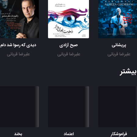
پریشانی
صبح آزادی
دیدی که رسوا شد دلم
علیرضا قربانی
علیرضا قربانی
علیرضا قربانی
یشتر
فراموشکار
اعتماد
بخند