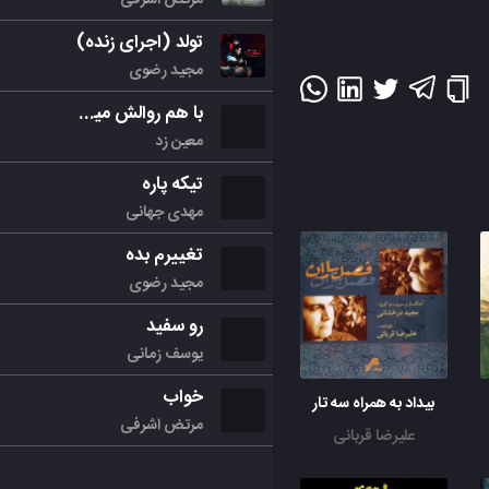
تولد (اجرای زنده)
مجید رضوی
با هم روالش میکنیم
معین زد
تیکه پاره
مهدی جهانی
تغییرم بده
مجید رضوی
رو سفید
یوسف زمانی
خواب
بیداد به همراه سه تار
مرتض اشرفی
علیرضا قربانی