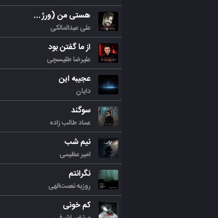
هستی من (ورژن جدید)
علی عبدالمالکی
از ما گفتن بود
علیرضا طلیسچی
عجیبه این
دایان
سوگند
عماد طالب زاده
نیم شب
امیر عظیمی
نگرانتم
روزبه نعمت‌الهی
کم خونی
مرتض اشرفی