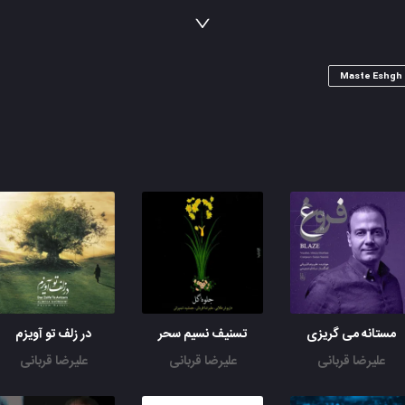
گریه بدم گریه بدم خنده شدم
دولت عشق آمد و من دولت پاینده شدم
ز همه خلق رمیدم ز همه باز رهیدم
نه نهانم نه پدیدم چه کنم کون و مکان را
Maste Eshgh
ز وصال تو خمارم سر مخلوق ندارم
چو تو را صید و شکارم چه کنم تیر و کمان را
تو مرا جان و جهانی چه کنم جان و جهان را
تو مرا گنج روانی چه کنم سود و زیان را
مستانه می گریزی
تسنیف نسیم سحر
در زلف تو آویزم
علیرضا قربانی
علیرضا قربانی
علیرضا قربانی