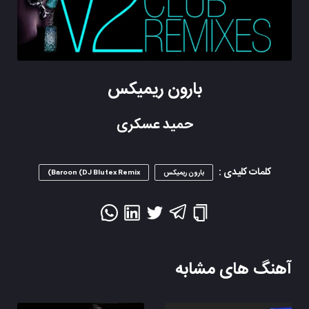
بارون ریمیکس
حمید عسکری
کلمات کلیدی :
بارون ریمیکس
Baroon (DJ Blutex Remix)
آهنگ های مشابه