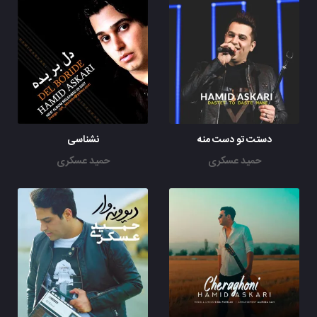
دستت تو دست منه
نشناسی
حمید عسکری
حمید عسکری