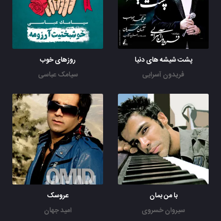
پشت شیشه های دنیا
روزهای خوب
فریدون آسرایی
سیامک عباسی
با من بمان
عروسک
سیروان خسروی
امید جهان