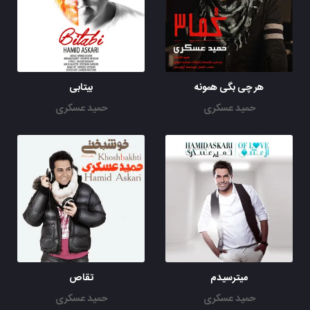
هر چی بگی همونه
بیتابی
حمید عسکری
حمید عسکری
میترسیدم
تقاص
حمید عسکری
حمید عسکری