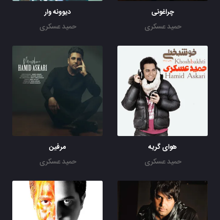
چراغونی
دیوونه وار
حمید عسکری
حمید عسکری
هوای گریه
مرفین
حمید عسکری
حمید عسکری