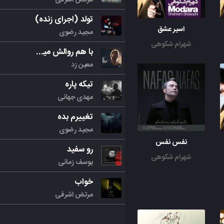
تولد (اجرای زنده)
اسیر عشق
مجید رضوی
شهرام شکوهی
با هم روالش میکنیم
معین زد
تیکه پاره
مهدی جهانی
تغییرم بده
مجید رضوی
نفس نفس
رو سفید
شهرام شکوهی
یوسف زمانی
خواب
مرتض اشرفی