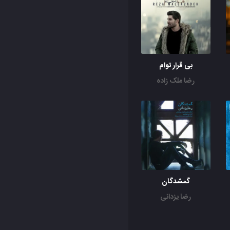
بی قرار توام
رضا ملک زاده
گمشدگان
رضا یزدانی