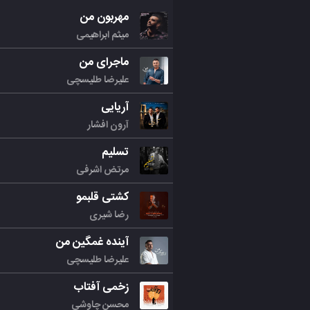
مهربون من
میثم ابراهیمی
ماجرای من
علیرضا طلیسچی
آریایی
آرون افشار
تسلیم
مرتض اشرفی
کشتی قلبمو
رضا شیری
آینده غمگین من
علیرضا طلیسچی
زخمی آفتاب
محسن چاوشی