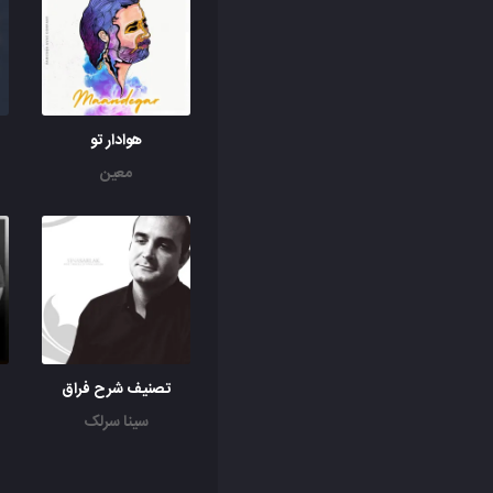
هوادار تو
معین
تصنیف شرح فراق
سینا سرلک