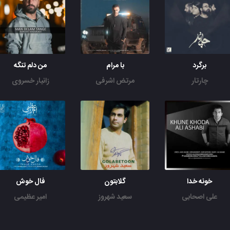
برگرد
با مرام
من دلم تنگه
چارتار
مرتض اشرفی
زانیار خسروی
خونه خدا
گلابتون
فال خوش
علی اصحابی
سعید شهروز
امیر عظیمی