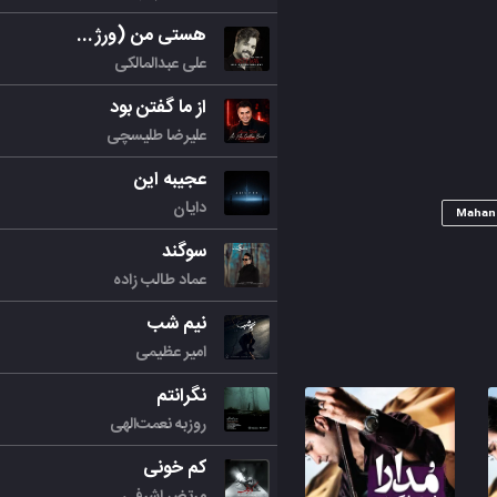
هستی من (ورژن جدید)
علی عبدالمالکی
از ما گفتن بود
علیرضا طلیسچی
عجیبه این
دایان
Mahan
سوگند
عماد طالب زاده
نیم شب
امیر عظیمی
نگرانتم
روزبه نعمت‌الهی
کم خونی
مرتض اشرفی