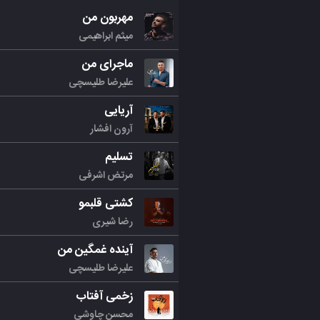
مهربون من
میثم ابراهیمی
ماجرای من
علیرضا طلیسچی
آریایی
آرون افشار
تسلیم
مرتض اشرفی
کشتی قلبمو
رضا شیری
آینده غمگین من
علیرضا طلیسچی
زخمی آفتاب
محسن چاوشی