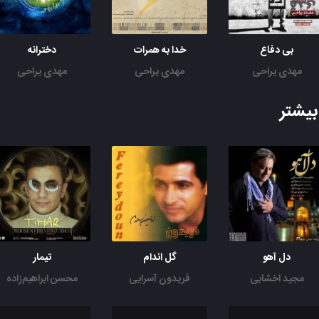
بی دفاع
خدا به همرات
دخترانه
مهدی یراحی
مهدی یراحی
مهدی یراحی
یشتر
دل آهو
گل اندام
تیمار
مجید اخشابی
فریدون آسرایی
محسن ابراهیم‌زاده