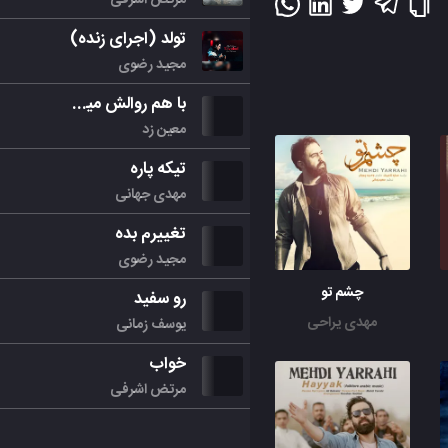
تولد (اجرای زنده)
مجید رضوی
با هم روالش میکنیم
معین زد
تیکه پاره
مهدی جهانی
تغییرم بده
مجید رضوی
چشم تو
رو سفید
مهدی یراحی
یوسف زمانی
خواب
مرتض اشرفی