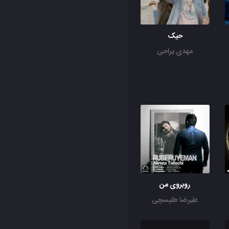
حیک
مهدی یراحی
روبروی من
علیرضا طلیسچی