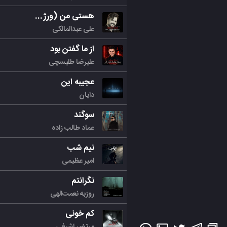
هستی من (ورژن جدید)
علی عبدالمالکی
از ما گفتن بود
علیرضا طلیسچی
عجیبه این
دایان
سوگند
عماد طالب زاده
نیم شب
امیر عظیمی
نگرانتم
روزبه نعمت‌الهی
کم خونی
مرتض اشرفی