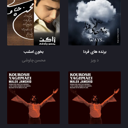
برنده های فردا
بخون امشب
د ویز
محسن چاوشی