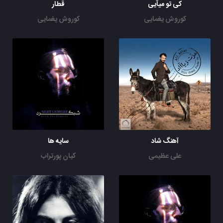
کی تو میآیی
قطار
کوروش یغمایی
کوروش یغمایی
آهنگ شاد
سایه ها
علی عظیمی
کیان پورتراب