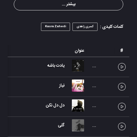
بیشتر ...
کلمات کلیدی :
کسری زاهدی
Kasra Zahedi
#
عنوان
یادت باشه
نیاز
دل دل نکن
گلی