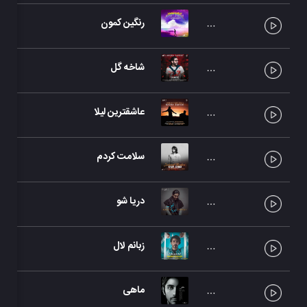
رنگین کمون
شاخه گل
عاشقترین لیلا
سلامت کردم
دریا شو
زبانم لال
ماهی