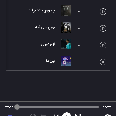
چجوری یادت رفت
جون منی آخه
ازم دوری
بین ما
--:--
--:--