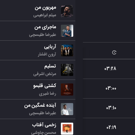
مهربون من
میثم ابراهیمی
ماجرای من
علیرضا طلیسچی
آریایی
آرون افشار
تسلیم
03
:
28
مرتض اشرفی
کشتی قلبمو
03
:
00
رضا شیری
آینده غمگین من
03
:
10
علیرضا طلیسچی
زخمی آفتاب
02
:
19
محسن چاوشی