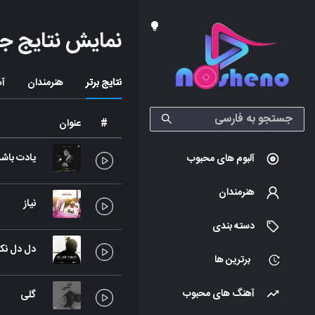
نمایش نتایج ج
نتایج برتر
هنرمندان
آه
#
عنوان
یادت باشه
آلبوم های محبوب
هنرمندان
نیاز
دسته بندی
دل دل نک
برترین ها
آهنگ های محبوب
گلی