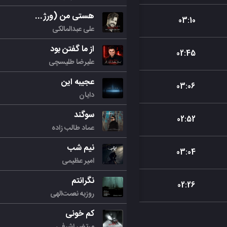
هستی من (ورژن جدید)
03
:
10
علی عبدالمالکی
از ما گفتن بود
02
:
45
علیرضا طلیسچی
عجیبه این
03
:
06
دایان
سوگند
02
:
52
عماد طالب زاده
نیم شب
03
:
04
امیر عظیمی
نگرانتم
02
:
26
روزبه نعمت‌الهی
کم خونی
مرتض اشرفی