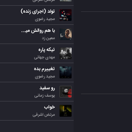
تولد (اجرای زنده)
مجید رضوی
با هم روالش میکنیم
معین زد
تیکه پاره
مهدی جهانی
تغییرم بده
مجید رضوی
رو سفید
یوسف زمانی
خواب
مرتض اشرفی