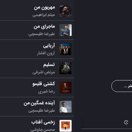
مهربون من
میثم ابراهیمی
ماجرای من
علیرضا طلیسچی
آریایی
آرون افشار
تسلیم
مرتض اشرفی
کشتی قلبمو
ر ...
رضا شیری
آینده غمگین من
علیرضا طلیسچی
زخمی آفتاب
محسن چاوشی