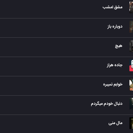
مشق امشب
دوباره باز
هیچ
جاده هراز
خوابم نمیبره
دنبال خودم میگردم
مال منی