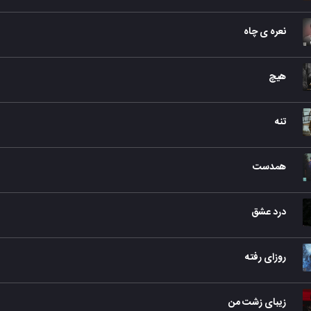
نعره ی چاه
هیچ
تنه
همدست
درد عشق
روزای رفته
زیبای زشت من