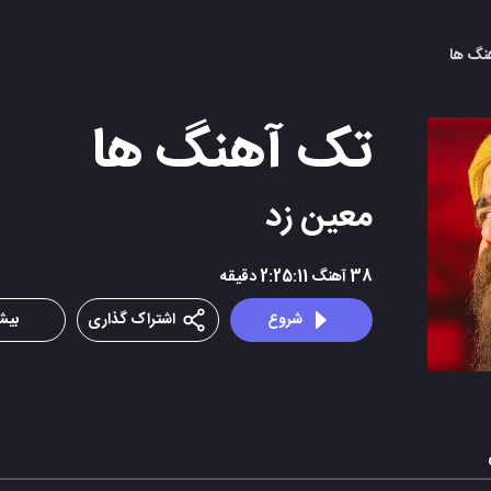
هنگ ها
تک آهنگ ها
معین زد
38
آهنگ
2:25:11
دقیقه
شروع
اشتراک گذاری
بیشت