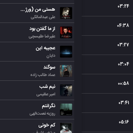
03
:
24
هستی من (ورژن جدید)
علی عبدالمالکی
04
:
38
از ما گفتن بود
علیرضا طلیسچی
03
:
27
عجیبه این
دایان
03
:
04
سوگند
عماد طالب زاده
00
:
58
نیم شب
امیر عظیمی
03
:
41
نگرانتم
روزبه نعمت‌الهی
05
:
16
کم خونی
مرتض اشرفی