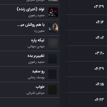
03
:
39
تولد (اجرای زنده)
مجید رضوی
04
:
16
با هم روالش میکنیم
معین زد
04
:
02
تیکه پاره
مهدی جهانی
03
:
20
تغییرم بده
مجید رضوی
04
:
39
رو سفید
یوسف زمانی
04
:
15
خواب
مرتض اشرفی
04
:
23