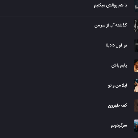
با هم روالش میکنیم
گذشته آب از سر من
تو قول دادیاا
پایم باش
لیلا من و تو
کف طهرون
سرگردونم