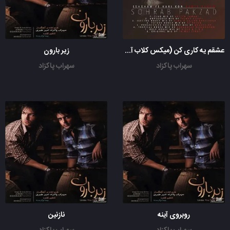
عشقم یه کاری کن (میکس کلاب آرتین زمانی)
زیر بارون
سهراب پاکزاد
سهراب پاکزاد
روبروی آینه
نازنین