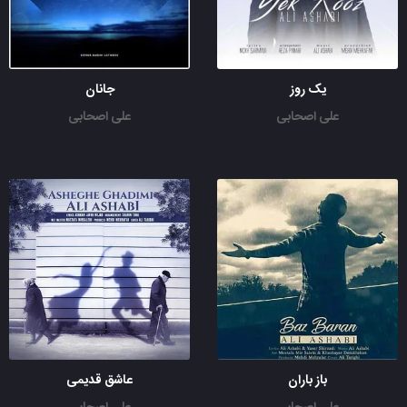
یک روز
جانان
علی اصحابی
علی اصحابی
باز باران
عاشق قدیمی