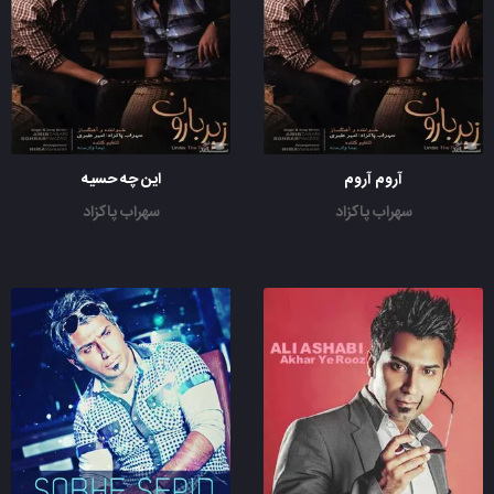
آروم آروم
این چه حسیه
سهراب پاکزاد
سهراب پاکزاد