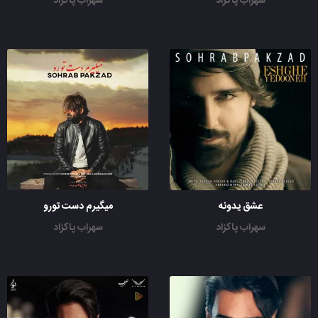
سهراب پاکزاد
سهراب پاکزاد
عشق یدونه
میگیرم دست تورو
سهراب پاکزاد
سهراب پاکزاد