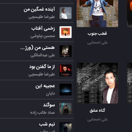
آینده غمگین من
علیرضا طلیسچی
زخمی آفتاب
قطب جنوب
محسن چاوشی
علی اصحابی
هستی من (ورژن جدید)
علی عبدالمالکی
از ما گفتن بود
علیرضا طلیسچی
عجیبه این
دایان
سوگند
گناه عشق
عماد طالب زاده
علی اصحابی
نیم شب
امیر عظیمی