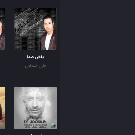
بغض صدا
علی اصحابی