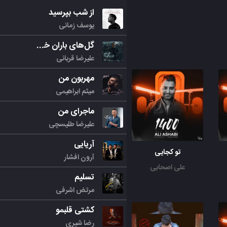
از شب بپرسید
یوسف زمانی
گل‌های باران خورده
علیرضا قربانی
مهربون من
میثم ابراهیمی
ماجرای من
علیرضا طلیسچی
آریایی
تو کجایی
آرون افشار
علی اصحابی
تسلیم
مرتض اشرفی
کشتی قلبمو
رضا شیری