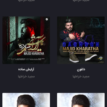
مجید خراطها
مجید خراطها
داغون
آرایش ساده
مجید خراطها
مجید خراطها