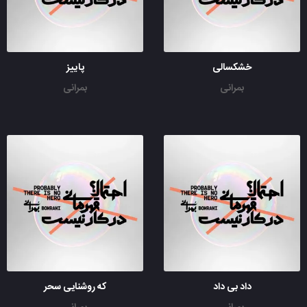
خشکسالی
پاییز
بمرانی
بمرانی
داد بی داد
که روشنایی سحر