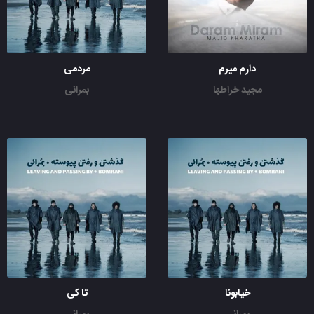
دارم میرم
مردمی
مجید خراطها
بمرانی
خیابونا
تا کی