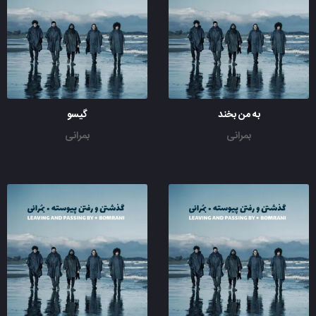
به من بخند
گیسو
بمرانی
بمرانی