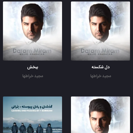
دل شکسته
ببخش
مجید خراطها
مجید خراطها