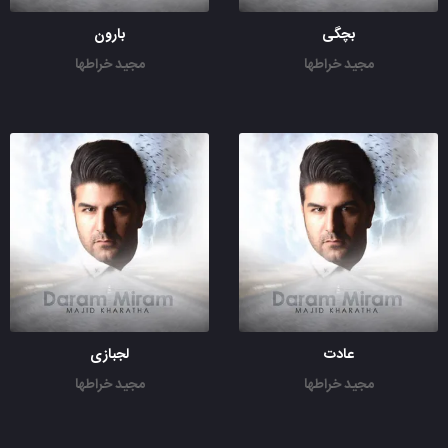
بچگی
بارون
مجید خراطها
مجید خراطها
عادت
لجبازی
مجید خراطها
مجید خراطها