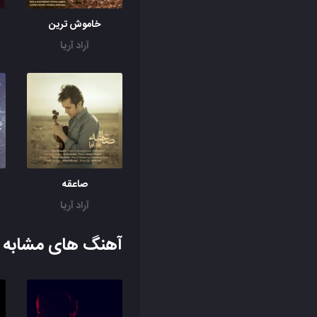
خاموش ترین
آراد آریا
صاعقه
آراد آریا
آهنگ های مشابه ب