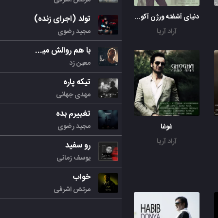
دنیای آشفته ورژن آکوستیک
تولد (اجرای زنده)
مجید رضوی
آراد آریا
با هم روالش میکنیم
معین زد
تیکه پاره
مهدی جهانی
تغییرم بده
مجید رضوی
غوغا
آراد آریا
رو سفید
یوسف زمانی
خواب
مرتض اشرفی