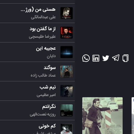
هستی من (ورژن جدید)
علی عبدالمالکی
از ما گفتن بود
علیرضا طلیسچی
عجیبه این
دایان
سوگند
عماد طالب زاده
نیم شب
امیر عظیمی
نگرانتم
روزبه نعمت‌الهی
کم خونی
مرتض اشرفی