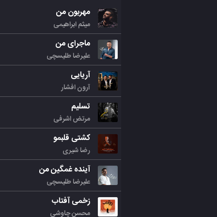
مهربون من
میثم ابراهیمی
ماجرای من
علیرضا طلیسچی
آریایی
آرون افشار
تسلیم
مرتض اشرفی
کشتی قلبمو
رضا شیری
آینده غمگین من
علیرضا طلیسچی
زخمی آفتاب
محسن چاوشی