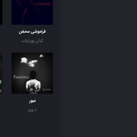
فراموشی محض
کیان پورتراب
عبور
د ویز