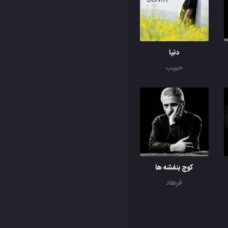
دنیا
حبیب
کوچ بنفشه ها
فرهاد