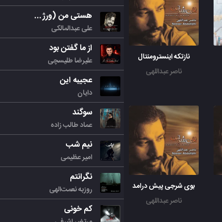
هستی من (ورژن جدید)
علی عبدالمالکی
از ما گفتن بود
نازتکه اینسترومنتال
علیرضا طلیسچی
ناصر عبداللهی
عجیبه این
دایان
سوگند
عماد طالب زاده
نیم شب
امیر عظیمی
نگرانتم
بوی شرجی پیش درامد
روزبه نعمت‌الهی
ناصر عبداللهی
کم خونی
مرتض اشرفی