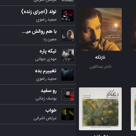
تولد (اجرای زنده)
مجید رضوی
با هم روالش میکنیم
معین زد
تیکه پاره
نازتکه
مهدی جهانی
ناصر عبداللهی
تغییرم بده
مجید رضوی
رو سفید
یوسف زمانی
خواب
مرتض اشرفی