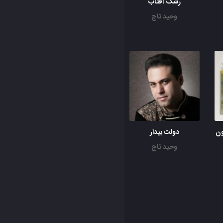
رشک آفتاب
وحید تاج
ون
دولت بیدار
وحید تاج