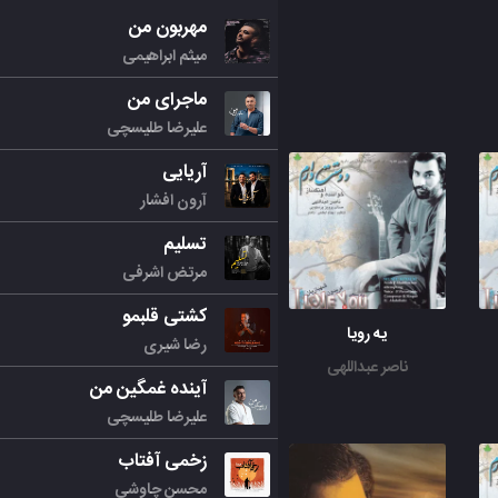
مهربون من
میثم ابراهیمی
ماجرای من
علیرضا طلیسچی
آریایی
آرون افشار
تسلیم
مرتض اشرفی
کشتی قلبمو
یه رویا
رضا شیری
ناصر عبداللهی
آینده غمگین من
علیرضا طلیسچی
زخمی آفتاب
محسن چاوشی