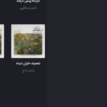
نازتکه پیش درامد
ناصر عبداللهی
تصنیف خزان دیده
وحید تاج