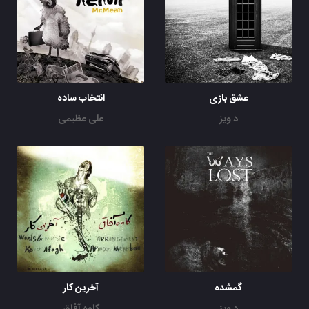
عشق بازی
انتخاب ساده
د ویز
علی عظیمی
گمشده
آخرین کار