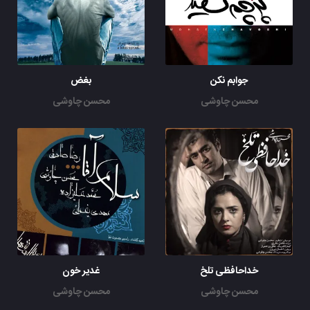
جوابم نکن
بغض
محسن چاوشی
محسن چاوشی
خداحافظی تلخ
غدیر خون
محسن چاوشی
محسن چاوشی