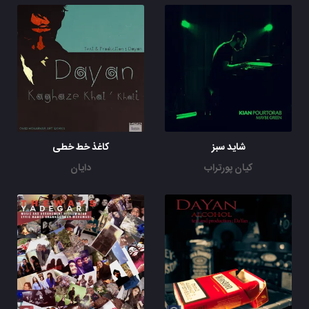
شاید سبز
کاغذ خط خطی
کیان پورتراب
دایان