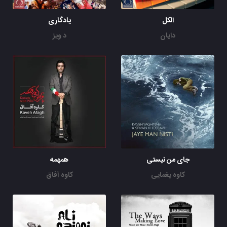
الکل
یادگاری
دایان
د ویز
جای من نیستی
همهمه
کاوه یغمایی
کاوه آفاق