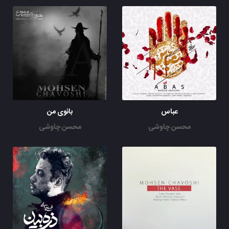
عباس
بانوی من
محسن چاوشی
محسن چاوشی