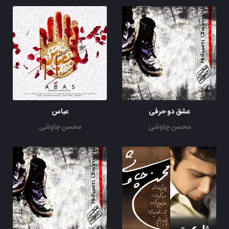
عشق دو حرفی
عباس
محسن چاوشی
محسن چاوشی