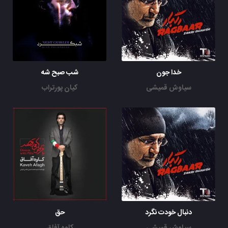
خدا جون
شب صبح شه
سیاوش قمیشی
کیان پورتراب
دنبال خودت نگرد
حق