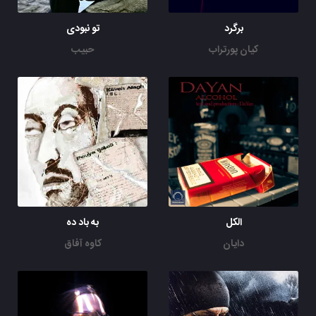
برگرد
تو نبودی
کیان پورتراب
حبیب
الکل
به باد ده
دایان
کاوه آفاق