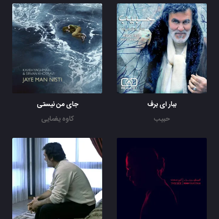
ببار ای برف
جای من نیستی
حبیب
کاوه یغمایی